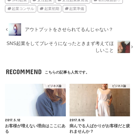
起業コンサル
起業初期
起業準備
アウトプットをさせられてるんじゃない？
SNS起業をしてブレそうになったときまず考えてほ
しいこと
RECOMMEND
こちらの記事も人気です。
ビジネス論
ビジネス論
2017.5.12
2017.8.15
お客様が増えない理由はここにあ
病んでる人ばかりがお客様だと疲
る
れませんか？