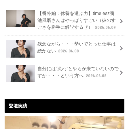
【番外編：休養を選ぶ力】timelesz菊
池風磨さんはやっぱりすごい（彼のす
ごさを勝手に解説するぜ）
2026.06.09
残念ながら・・・勢いでとった仕事は
続かない
2026.06.08
自分には”流れ”とやらが来ていないので
すが・・・という方へ
2026.06.08
登壇実績