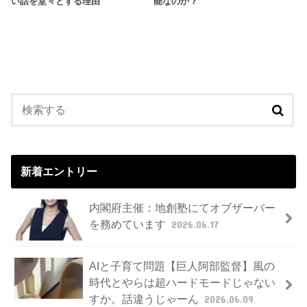
い話を堂々とする理由
能なのか？
新着エントリー
内閣府主催：地創塾にてオブザーバー
を務めています
2026.06.17
AIと子育て問題【巨人阿部監督】風の
時代とやらは超ハードモードじゃない
すか。話違うじゃーん
2026.06.09