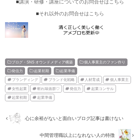
■
講演・研修・講座についてのお問合せはこちら
■
それ以外のお問合せはこちら
ブログ・SNS オウンドメディア構築
個人事業主のファン作り
発信力
起業初期
起業準備
ブランディング
ブランド化戦略
人材育成
個人事業主
女性起業
斬れ味抜群♡
発信力
起業コンサル
起業初期
起業準備
心に余裕がないと面白いブログ記事は書けない
中間管理職以上になれない人の特徴