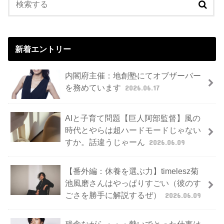
新着エントリー
内閣府主催：地創塾にてオブザーバー
を務めています
2026.06.17
AIと子育て問題【巨人阿部監督】風の
時代とやらは超ハードモードじゃない
すか。話違うじゃーん
2026.06.09
【番外編：休養を選ぶ力】timelesz菊
池風磨さんはやっぱりすごい（彼のす
ごさを勝手に解説するぜ）
2026.06.09
残念ながら・・・勢いでとった仕事は