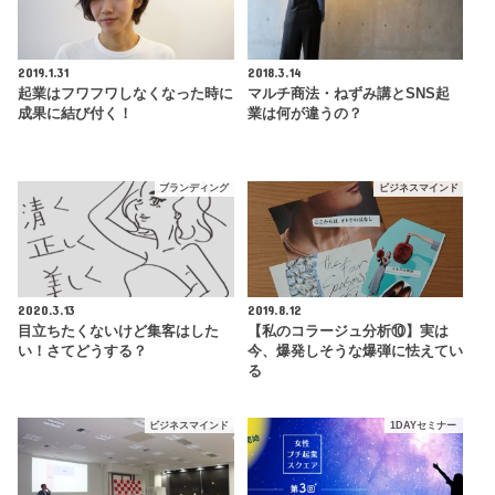
2019.1.31
2018.3.14
起業はフワフワしなくなった時に
マルチ商法・ねずみ講とSNS起
成果に結び付く！
業は何が違うの？
ブランディング
ビジネスマインド
2020.3.13
2019.8.12
目立ちたくないけど集客はした
【私のコラージュ分析⑩】実は
い！さてどうする？
今、爆発しそうな爆弾に怯えてい
る
ビジネスマインド
1DAYセミナー