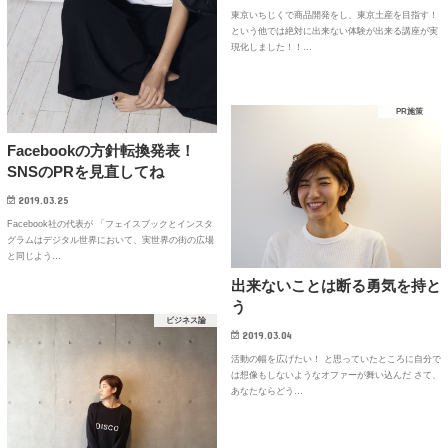
東京いちじくで商品開発をし、東京土産を目指す！
という他では絶対に出来ない体験が出来る講座が実
現化しました！！…
PR施策
Facebookの方針転換発表！
SNSのPRを見直してね
2019.03.25
Facebook社の代表が 「フェイスブックとインスタ
グラムはデジタル世界において、実世界の街の広場
と同じよう…
出来ないことは断る勇気を持と
う
ビジネス論
2019.03.04
活動の幅を広げたい！ と思っていたところに自分で
は想像もしないようなオファーが舞い込んだ さて、
あなたならどう…