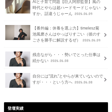
AIと子育て問題【巨人阿部監督】風の
時代とやらは超ハードモードじゃない
すか。話違うじゃーん
2026.06.09
【番外編：休養を選ぶ力】timelesz菊
池風磨さんはやっぱりすごい（彼のす
ごさを勝手に解説するぜ）
2026.06.09
残念ながら・・・勢いでとった仕事は
続かない
2026.06.08
自分には”流れ”とやらが来ていないので
すが・・・という方へ
2026.06.08
登壇実績