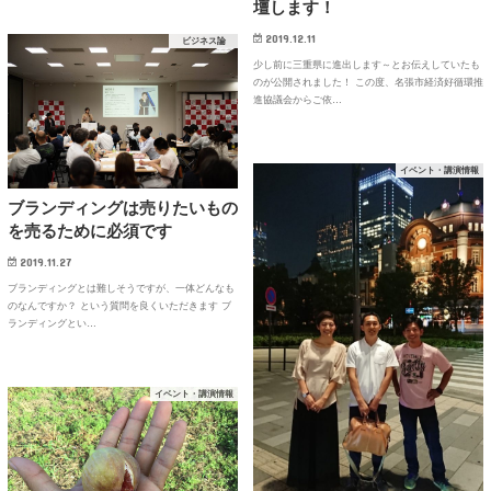
壇します！
2019.12.11
ビジネス論
少し前に三重県に進出します～とお伝えしていたも
のが公開されました！ この度、名張市経済好循環推
進協議会からご依…
イベント・講演情報
ブランディングは売りたいもの
を売るために必須です
2019.11.27
ブランディングとは難しそうですが、一体どんなも
のなんですか？ という質問を良くいただきます ブ
ランディングとい…
イベント・講演情報