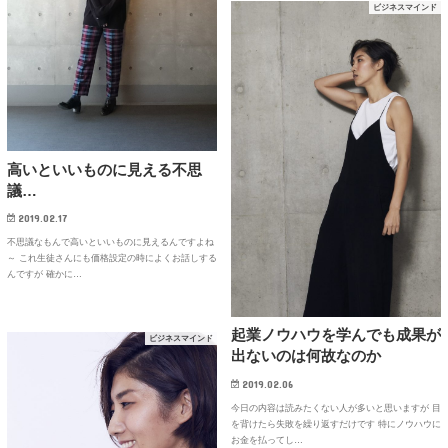
ビジネスマインド
高いといいものに見える不思
議…
2019.02.17
不思議なもんで高いといいものに見えるんですよね
～ これ生徒さんにも価格設定の時によくお話しする
んですが 確かに…
起業ノウハウを学んでも成果が
ビジネスマインド
出ないのは何故なのか
2019.02.06
今日の内容は読みたくない人が多いと思いますが 目
を背けたら失敗を繰り返すだけです 特にノウハウに
お金を払ってし…