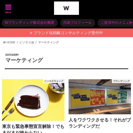
menu
Wブランディング株式会社概要
代表プロフィール
ご提供中のメニュー
ブランド化戦略コンサルティング受付中
HOME
ビジネス論
マーケティング
CATEGORY
マーケティング
ビジネスマインド
ブランディング
人をワクワクさせる！それがブ
ランディングだ
東京も緊急事態宣言解除！でも
まだまだ終わらない