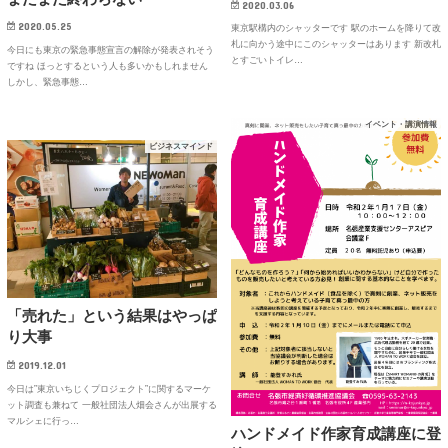
2020.03.06
2020.05.25
東京駅構内のシャッターです 駅のホームを降りて改
札に向かう途中にこのシャッターはあります 新改札
今日にも東京の緊急事態宣言の解除が発表されそう
とすごいトイレ…
ですね ほっとするという人も多いかもしれません
しかし、緊急事態…
イベント・講演情報
ビジネスマインド
「売れた」という結果はやっぱ
り大事
2019.12.01
今日は”東京いちじくプロジェクト”に関するマーケ
ット調査も兼ねて 一般社団法人畑会さんが出展する
マルシェに行っ…
ハンドメイド作家育成講座に登