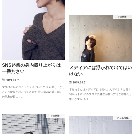
PR施策
SNS起業の身内盛り上がりは
メディアには浮かれて出てはい
一番ださい
けない
2019.01.31
2019.01.31
女性ばかりのコミュニティにいると 身内盛り上がり
すみれさんはメディアには出ないんですか？と良く
という現象が起こってきます 特にSNS起業ではこ
聞かれます 私のブログ読者歴が長い方はご存知だと
の現象が起こり…
思いますが ちょ…
PR施策
ビジネス論