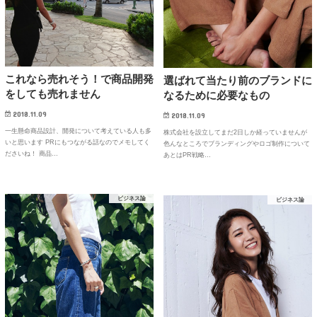
これなら売れそう！で商品開発
選ばれて当たり前のブランドに
をしても売れません
なるために必要なもの
2018.11.09
2018.11.09
一生懸命商品設計、開発について考えている人も多
株式会社を設立してまだ2日しか経っていませんが
いと思います PRにもつながる話なのでメモしてく
色んなところでブランディングやロゴ制作について
ださいね！ 商品…
あとはPR戦略…
ビジネス論
ビジネス論