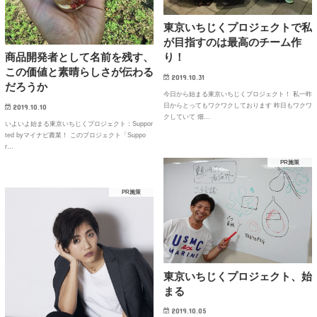
東京いちじくプロジェクトで私
が目指すのは最高のチーム作
り！
商品開発者として名前を残す、
この価値と素晴らしさが伝わる
2019.10.31
だろうか
今日から始まる東京いちじくプロジェクト！ 私一昨
日からとってもワクワクしております 昨日もワクワ
2019.10.10
クしていて 畑…
いよいよ始まる東京いちじくプロジェクト：Suppor
ted byマイナビ農業！ このプロジェクト「Suppo
r…
PR施策
PR施策
東京いちじくプロジェクト、始
まる
2019.10.05