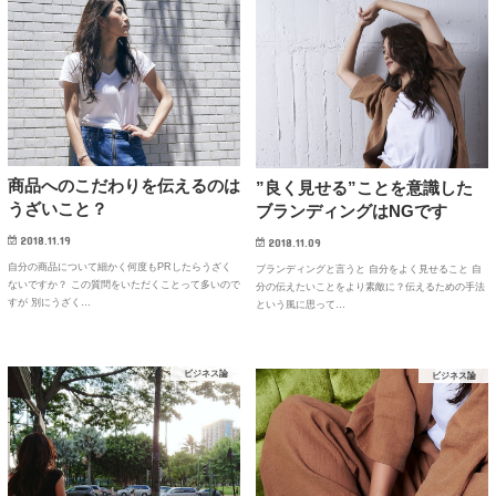
商品へのこだわりを伝えるのは
”良く見せる”ことを意識した
うざいこと？
ブランディングはNGです
2018.11.19
2018.11.09
自分の商品について細かく何度もPRしたらうざく
ブランディングと言うと 自分をよく見せること 自
ないですか？ この質問をいただくことって多いので
分の伝えたいことをより素敵に？伝えるための手法
すが 別にうざく…
という風に思って…
ビジネス論
ビジネス論