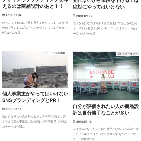
売れないから値段を下げる？は
えるのは商品設計のあと！！
絶対にやってはいけない
2018.09.04
2018.09.04
かっこつけるのは中身を整えてからにしましょう 自
値段を下げるのは簡単！価値をあげて売上をのばそ
分のブランドロゴはどんなデザインにしようかな？
う！ 今日も相談が多いシリーズいきますよ！ 商品
HPはどんな風…
が売れないから値…
ビジネス論
ビジネスマインド
個人事業主がやってはいけない
SNSブランディングとPR！
自分が評価されたい人の商品設
2018.08.17
計は自分勝手なことが多い
自分になりたい人を集めるカリスマPRの落とし穴
2018.07.12
さてさて個人事業主の女性向けのSNS起業に特化し
たテーマは今回…
人は余裕がなくなると自分勝手になる 人の心の分析
ってビジネスではとっても大事です なのでここ数
回、「提供者の心…