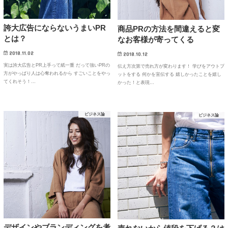
誇大広告にならないうまいPR
商品PRの方法を間違えると変
とは？
なお客様が寄ってくる
2018.11.02
2018.10.12
実は誇大広告とPR上手って紙一重 だって強いPRの
伝え方次第で売れ方が変わります！ 学びをアウトプ
方がやっぱり人は心奪われるから すごいことをやっ
ットをする 何かを宣伝する 嬉しかったことを嬉し
てくれそう！…
かった！と表現…
ビジネス論
ビジネス論
デザインやブランディングを考