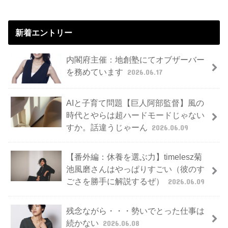
新着エントリー
内閣府主催：地創塾にてオブザーバー
を務めています
2026.06.17
AIと子育て問題【巨人阿部監督】風の
時代とやらは超ハードモードじゃない
すか。話違うじゃーん
2026.06.09
【番外編：休養を選ぶ力】timelesz菊
池風磨さんはやっぱりすごい（彼のす
ごさを勝手に解説するぜ）
2026.06.09
残念ながら・・・勢いでとった仕事は
続かない
2026.06.08