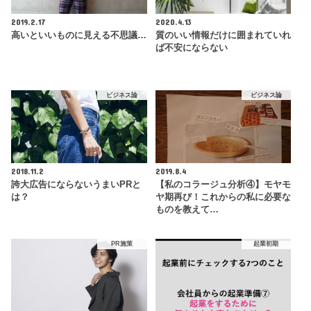
2019.2.17
2020.4.13
高いといいものに見える不思議…
質のいい情報だけに囲まれていれ
ば不安にならない
ビジネス論
ビジネス論
2018.11.2
2019.8.4
誇大広告にならないうまいPRと
【私のコラージュ分析④】モヤモ
は？
ヤ期再び！これからの私に必要な
ものを教えて…
PR施策
起業初期