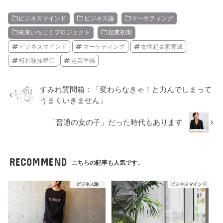
ビジネスマインド
ビジネス論
マーケティング
東京いちじくプロジェクト
起業初期
ビジネスマインド
マーケティング
女性起業家育成
斬れ味抜群♡
起業準備
すみれ質問箱：「変わらなきゃ！と力んでしまって
うまくいきません」
「普通の女の子」だった時代もあります
RECOMMEND
こちらの記事も人気です。
ビジネス論
ビジネスマインド