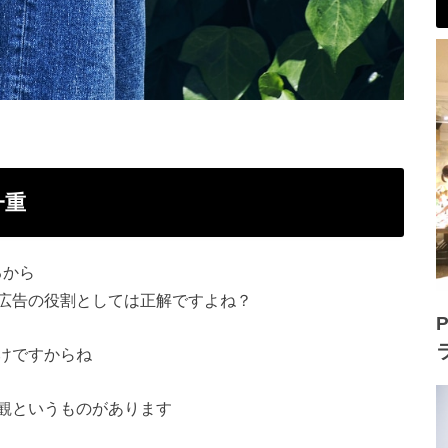
一重
るから
広告の役割としては正解ですよね？
P
けですからね
観というものがあります