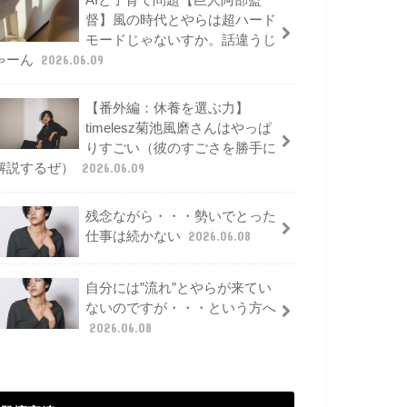
AIと子育て問題【巨人阿部監
督】風の時代とやらは超ハード
モードじゃないすか。話違うじ
ゃーん
2026.06.09
【番外編：休養を選ぶ力】
timelesz菊池風磨さんはやっぱ
りすごい（彼のすごさを勝手に
解説するぜ）
2026.06.09
残念ながら・・・勢いでとった
仕事は続かない
2026.06.08
自分には”流れ”とやらが来てい
ないのですが・・・という方へ
2026.06.08