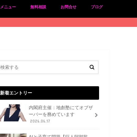
のメニュー
無料相談
お問合せ
ブログ
新着エントリー
内閣府主催：地創塾にてオブザ
ーバーを務めています
2026.06.17