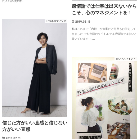
た人の話は参考…
感情論では仕事は出来ないから
こそ、心のマネジメントを！
2019.08.18
ビジネスマインド
私はこれまで「内観」が大事だと何度もお伝えして
きました でも今日のタイトルでは感情論ではないと
書いています こ…
ビジネスマインド
信じた方がいい直感と信じない
方がいい直感
2019.07.31