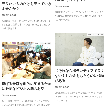
売りたいものだけを売っていき
2019.07.08
ませんか？
起業初期の女性によくアドバイスさせていただくこ
2019.07.07
との1つが 価格設定大丈夫？ これです 起業して手
にしたい収入は…
私は起業してからずっと売りたいものだけを売って
きました 大袈裟に書いていますが そんなに難しい
技術ではありませ…
ビジネスマインド
ビジネスマインド
【それならボランティアで良く
ない？】お金をもらうのに抵抗
がある
稼げる金額を劇的に変えるため
2019.07.05
に必要なビジネス脳のお話
起業初期のお客様から多いご相談の１つに ”お金を
2019.07.01
いただくことに抵抗がある” というものがあります
これ、みんな…
もう一週間も前だ～ レポ全然追いつかなくて何やっ
ているかますます謎に包まれていく…笑 TSUTAYA