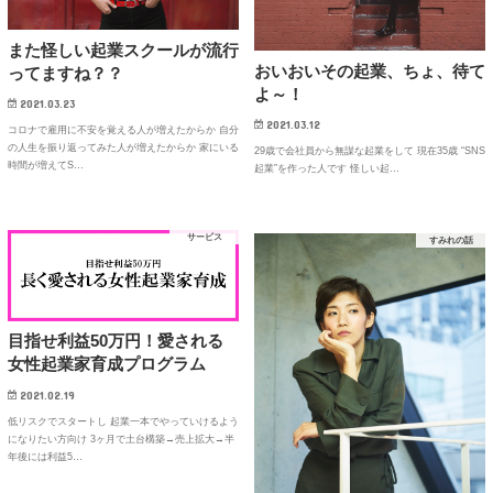
また怪しい起業スクールが流行
おいおいその起業、ちょ、待て
ってますね？？
よ～！
2021.03.23
2021.03.12
コロナで雇用に不安を覚える人が増えたからか 自分
の人生を振り返ってみた人が増えたからか 家にいる
29歳で会社員から無謀な起業をして 現在35歳 “SNS
時間が増えてS…
起業”を作った人です 怪しい起…
サービス
すみれの話
目指せ利益50万円！愛される
女性起業家育成プログラム
2021.02.19
低リスクでスタートし 起業一本でやっていけるよう
になりたい方向け 3ヶ月で土台構築→売上拡大→半
年後には利益5…