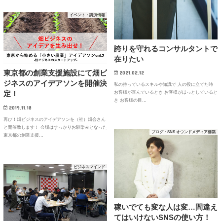
イベント・講演情報
誇りを守れるコンサルタントで
在りたい
東京都の創業支援施設にて畑ビ
2021.02.12
ジネスのアイデアソンを開催決
私の持っているスキルや知識で 人の役に立てた時
定！
お客様が喜んでいるとき お客様がほっとしていると
き お客様の目…
2019.11.18
再び！畑ビジネスのアイデアソンを（社）畑会さん
と開催致します！ 会場はすっかりお馴染みとなった
ブログ・SNS オウンドメディア構築
東京都の創業支援…
ビジネスマインド
稼いでても変な人は変…間違え
てはいけないSNSの使い方！