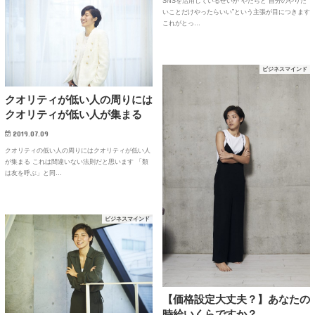
SNSを活用しているせいか やたらと”自分のやりた
いことだけやったらいい”という主張が目につきます
これがとっ…
ビジネスマインド
クオリティが低い人の周りには
クオリティが低い人が集まる
2019.07.09
クオリティの低い人の周りにはクオリティが低い人
が集まる これは間違いない法則だと思います 「類
は友を呼ぶ」と同…
ビジネスマインド
【価格設定大丈夫？】あなたの
時給いくらですか？