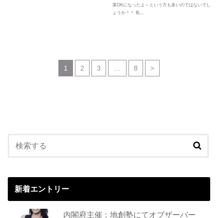
業OKになったよ～という方も多いのではないでし
ょうか＾＾ 私…
1
2
3
…
8
>
新着エントリー
内閣府主催：地創塾にてオブザーバー