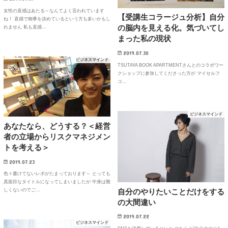
女性の直感はあたる～なんてよく言われています
【受講生コラージュ分析】自分
ね！ 直感で物事を決めているという方も多いかもし
の脳内を見える化。気づいてし
れません 私も直感…
まった私の現状
2019.07.30
ビジネスマインド
TSUTAYA BOOK APARTMENTさんとのコラボワー
クショップに参加してくださった方が マイセルフ
コ…
ビジネスマインド
あなたなら、どうする？＜経営
者の立場からリスクマネジメン
トを考える＞
2019.07.23
色々書けてないレポがたまっております～ とっても
真面目なタイトルになってしまいましたが 中身は難
自分のやりたいことだけをする
しくないのでご…
の大間違い
2019.07.22
ビジネスマインド