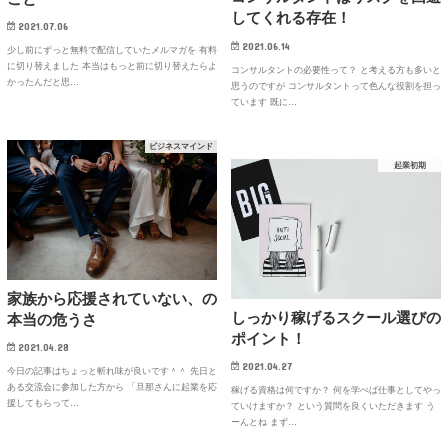
してくれる存在！
2021.07.06
2021.06.14
少し前にずっと無料で配信していたメルマガを 有料
に切り替えました 本当はもっと前に切り替えたらよ
コンサルタントの必要性って？ と考える方も多いと
かったんだと思…
思うのですが コンサルタントって色んな役割を担っ
ています 既に…
ビジネスマインド
起業初期
家族から応援されていない、の
しっかり稼げるスクール選びの
本当の危うさ
ポイント！
2021.04.28
2021.04.27
今日の記事はちょっと斬れ味が良いです＾＾ 先日と
ある交流会に参加した方から 「旦那さんに起業を応
稼げる資格は何ですか？ 何を学べば仕事としてやっ
援してもらって…
ていけますか？ という質問を良くいただきます う
ーんとね まず…