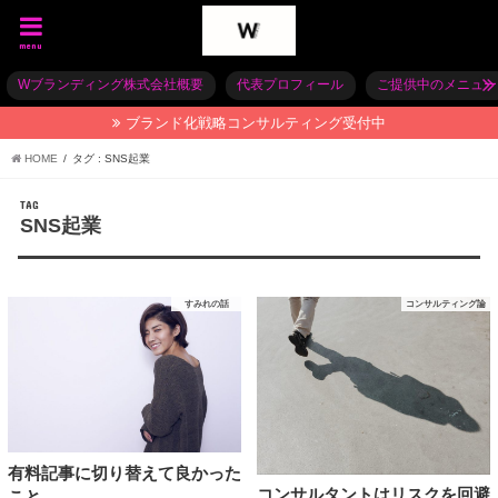
menu
Wブランディング株式会社概要
代表プロフィール
ご提供中のメニュー
ブランド化戦略コンサルティング受付中
HOME
タグ : SNS起業
TAG
SNS起業
すみれの話
コンサルティング論
有料記事に切り替えて良かった
コンサルタントはリスクを回避
こと