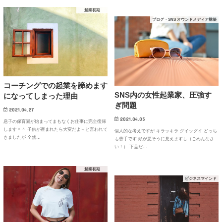
起業初期
ブログ・SNS オウンドメディア構築
コーチングでの起業を諦めます
SNS内の女性起業家、圧強す
になってしまった理由
ぎ問題
2021.04.27
2021.04.05
息子の保育園が始まってまもなくお仕事に完全復帰
します＾＾ 子供が産まれたら大変だよ～と言われて
個人的な考えですが キラッキラ グイッグイ どっち
きましたが 全然…
も苦手です 頭が悪そうに見えますし（ごめんなさ
い！） 下品だ…
起業初期
ビジネスマインド