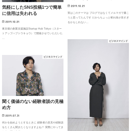
2019.10.21
気軽にしたSNS投稿1つで簡単
に信用は失われる
実はこのテーマは ブログではなくてメルマガで書こ
うと思ってたんです だからちょっと斬れ味が良すぎ
2019.10.21
るかもしれない…
東京都の創業支援施設Startup Hub Tokyo（スター
トアップハブトウキョウ）で開催させていただいた
…
ビジネスマインド
ビジネスマインド
聞く価値のない経験者談の見極
め方
2019.07.31
何かを始めようとするときに 経験者の意見や経験談
をたくさん聞きたくなりますよね？ 実際にやってき