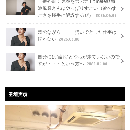
【番外編：休養を選ぶ力】timelesz菊
池風磨さんはやっぱりすごい（彼のす
ごさを勝手に解説するぜ）
2026.06.09
残念ながら・・・勢いでとった仕事は
続かない
2026.06.08
自分には”流れ”とやらが来ていないので
すが・・・という方へ
2026.06.08
登壇実績