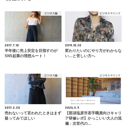
ビジネス論
ビジネスマインド
2017.7.10
2019.10.30
半年後に売上安定を目指すのが
変わりたいのにやり方がわからな
SNS起業の理想ルート！
い…と苦しい方へ
ビジネス論
ビジネスマインド
2017.2.20
2026.5.9
売れないって言われたときはまず
【那須塩原市若手職員向けキャリ
疑ってみてほしい
ア研修レポ】かっこいい大人の流
儀：次世代の…