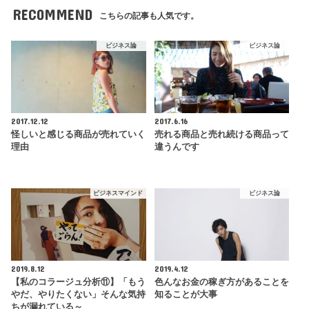
RECOMMEND
こちらの記事も人気です。
ビジネス論
ビジネス論
2017.12.12
2017.6.16
怪しいと感じる商品が売れていく
売れる商品と売れ続ける商品って
理由
違うんです
ビジネスマインド
ビジネス論
2019.8.12
2019.4.12
【私のコラージュ分析⑪】「もう
色んなお金の稼ぎ方があることを
やだ、やりたくない」そんな気持
知ることが大事
ちが漏れている～