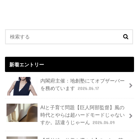
新着エントリー
内閣府主催：地創塾にてオブザーバー
を務めています
2026.06.17
AIと子育て問題【巨人阿部監督】風の
時代とやらは超ハードモードじゃない
すか。話違うじゃーん
2026.06.09