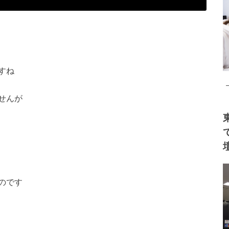
すね
せんが
のです