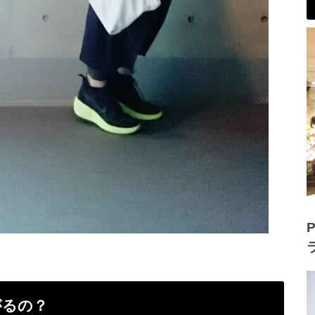
P
がるの？