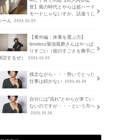
AIと子育て問題【巨人阿部監
督】風の時代とやらは超ハード
モードじゃないすか。話違うじ
ゃーん
2026.06.09
【番外編：休養を選ぶ力】
timelesz菊池風磨さんはやっぱ
りすごい（彼のすごさを勝手に
解説するぜ）
2026.06.09
残念ながら・・・勢いでとった
仕事は続かない
2026.06.08
自分には”流れ”とやらが来てい
ないのですが・・・という方へ
2026.06.08