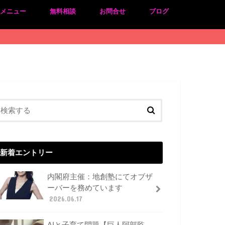
のメニュー
無料相談
お問合せ
ブログ
新着エントリー
内閣府主催：地創塾にてオブザ
ーバーを務めています
2026.06.17