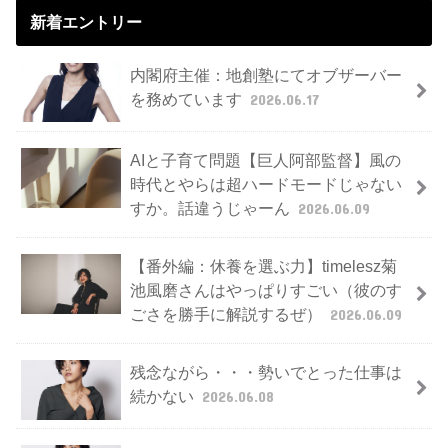
新着エントリー
内閣府主催：地創塾にてオブザーバー
を務めています
2026.06.17
AIと子育て問題【巨人阿部監督】風の
時代とやらは超ハードモードじゃない
すか。話違うじゃーん
2026.06.09
【番外編：休養を選ぶ力】timelesz菊
池風磨さんはやっぱりすごい（彼のす
ごさを勝手に解説するぜ）
2026.06.09
残念ながら・・・勢いでとった仕事は
続かない
2026.06.08