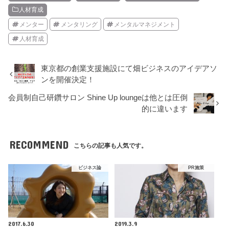
人材育成
メンター
メンタリング
メンタルマネジメント
人材育成
東京都の創業支援施設にて畑ビジネスのアイデアソ
ンを開催決定！
会員制自己研鑽サロン Shine Up loungeは他とは圧倒
的に違います
RECOMMEND
こちらの記事も人気です。
ビジネス論
PR施策
2017.6.30
2019.3.9