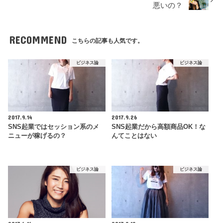
悪いの？
RECOMMEND
こちらの記事も人気です。
ビジネス論
ビジネス論
2017.9.14
2017.9.26
SNS起業ではセッション系のメ
SNS起業だから高額商品OK！な
ニューが稼げるの？
んてことはない
ビジネス論
ビジネス論