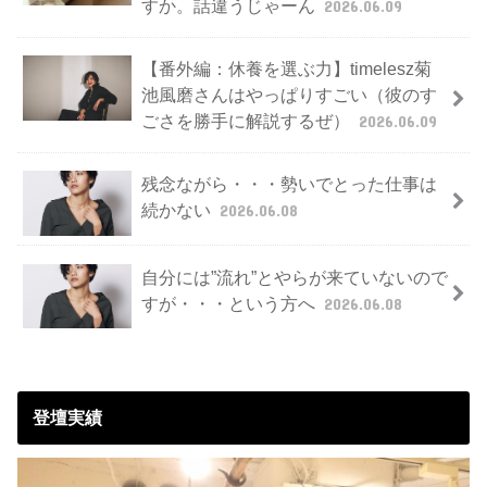
すか。話違うじゃーん
2026.06.09
【番外編：休養を選ぶ力】timelesz菊
池風磨さんはやっぱりすごい（彼のす
ごさを勝手に解説するぜ）
2026.06.09
残念ながら・・・勢いでとった仕事は
続かない
2026.06.08
自分には”流れ”とやらが来ていないので
すが・・・という方へ
2026.06.08
登壇実績