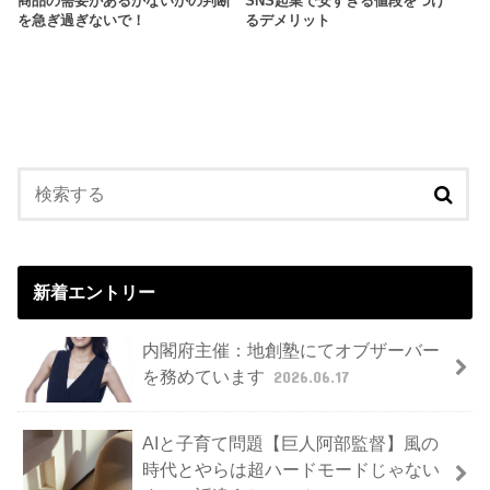
商品の需要があるかないかの判断
SNS起業で安すぎる値段をつけ
を急ぎ過ぎないで！
るデメリット
新着エントリー
内閣府主催：地創塾にてオブザーバー
を務めています
2026.06.17
AIと子育て問題【巨人阿部監督】風の
時代とやらは超ハードモードじゃない