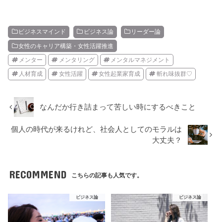
ビジネスマインド
ビジネス論
リーダー論
女性のキャリア構築・女性活躍推進
メンター
メンタリング
メンタルマネジメント
人材育成
女性活躍
女性起業家育成
斬れ味抜群♡
なんだか行き詰まって苦しい時にするべきこと
個人の時代が来るけれど、社会人としてのモラルは
大丈夫？
RECOMMEND
こちらの記事も人気です。
ビジネス論
ビジネス論