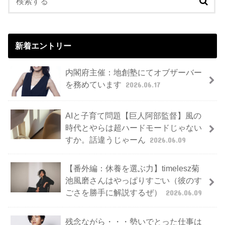
新着エントリー
内閣府主催：地創塾にてオブザーバー
を務めています
2026.06.17
AIと子育て問題【巨人阿部監督】風の
時代とやらは超ハードモードじゃない
すか。話違うじゃーん
2026.06.09
【番外編：休養を選ぶ力】timelesz菊
池風磨さんはやっぱりすごい（彼のす
ごさを勝手に解説するぜ）
2026.06.09
残念ながら・・・勢いでとった仕事は