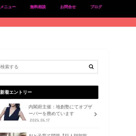
のメニュー
無料相談
お問合せ
ブログ
新着エントリー
内閣府主催：地創塾にてオブザ
ーバーを務めています
2026.06.17