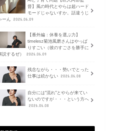
AIと子育て問題【巨人阿部監
督】風の時代とやらは超ハード
モードじゃないすか。話違うじ
ゃーん
2026.06.09
【番外編：休養を選ぶ力】
timelesz菊池風磨さんはやっぱ
りすごい（彼のすごさを勝手に
解説するぜ）
2026.06.09
残念ながら・・・勢いでとった
仕事は続かない
2026.06.08
自分には”流れ”とやらが来てい
ないのですが・・・という方へ
2026.06.08