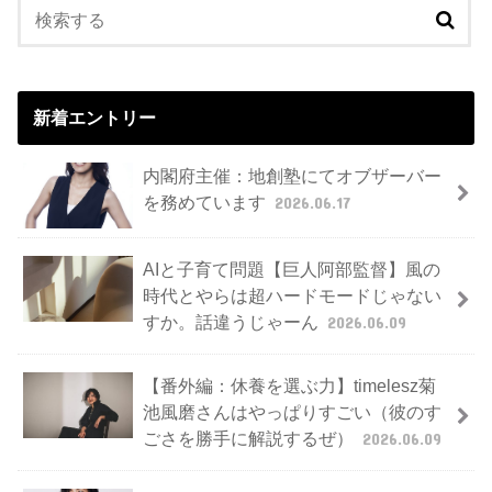
新着エントリー
内閣府主催：地創塾にてオブザーバー
を務めています
2026.06.17
AIと子育て問題【巨人阿部監督】風の
時代とやらは超ハードモードじゃない
すか。話違うじゃーん
2026.06.09
【番外編：休養を選ぶ力】timelesz菊
池風磨さんはやっぱりすごい（彼のす
ごさを勝手に解説するぜ）
2026.06.09