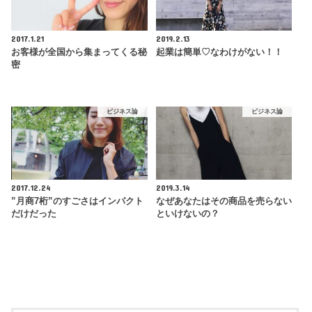
2017.1.21
2019.2.13
お客様が全国から集まってくる秘
起業は簡単♡なわけがない！！
密
ビジネス論
ビジネス論
2017.12.24
2019.3.14
”月商7桁”のすごさはインパクト
なぜあなたはその商品を売らない
だけだった
といけないの？