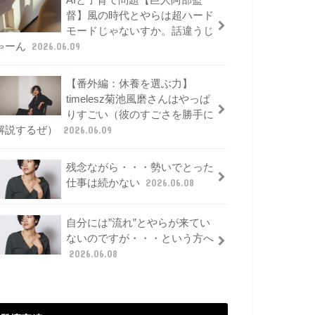
AIと子育て問題【巨人阿部監
督】風の時代とやらは超ハード
モードじゃないすか。話違うじ
ゃーん
2026.06.09
【番外編：休養を選ぶ力】
timelesz菊池風磨さんはやっぱ
りすごい（彼のすごさを勝手に
解説するぜ）
2026.06.09
残念ながら・・・勢いでとった
仕事は続かない
2026.06.08
自分には”流れ”とやらが来てい
ないのですが・・・という方へ
2026.06.08