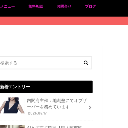
のメニュー
無料相談
お問合せ
ブログ
新着エントリー
内閣府主催：地創塾にてオブザ
ーバーを務めています
2026.06.17