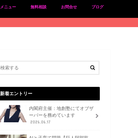
のメニュー
無料相談
お問合せ
ブログ
新着エントリー
内閣府主催：地創塾にてオブザ
ーバーを務めています
2026.06.17