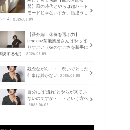
AIと子育て問題【巨人阿部監
督】風の時代とやらは超ハード
モードじゃないすか。話違うじ
ゃーん
2026.06.09
【番外編：休養を選ぶ力】
timelesz菊池風磨さんはやっぱ
りすごい（彼のすごさを勝手に
解説するぜ）
2026.06.09
残念ながら・・・勢いでとった
仕事は続かない
2026.06.08
自分には”流れ”とやらが来てい
ないのですが・・・という方へ
2026.06.08