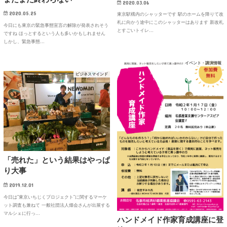
2020.03.06
2020.05.25
東京駅構内のシャッターです 駅のホームを降りて改
札に向かう途中にこのシャッターはあります 新改札
今日にも東京の緊急事態宣言の解除が発表されそう
とすごいトイレ…
ですね ほっとするという人も多いかもしれません
しかし、緊急事態…
イベント・講演情報
ビジネスマインド
「売れた」という結果はやっぱ
り大事
2019.12.01
今日は”東京いちじくプロジェクト”に関するマーケ
ット調査も兼ねて 一般社団法人畑会さんが出展する
マルシェに行っ…
ハンドメイド作家育成講座に登