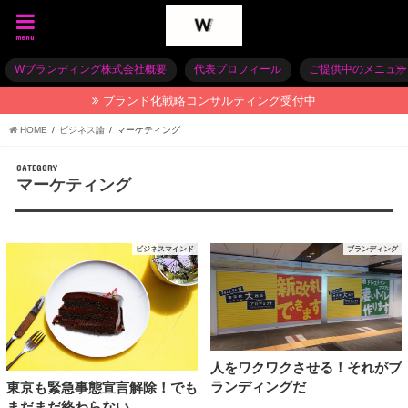
menu
Wブランディング株式会社概要
代表プロフィール
ご提供中のメニュー
ブランド化戦略コンサルティング受付中
HOME
ビジネス論
マーケティング
CATEGORY
マーケティング
ビジネスマインド
ブランディング
人をワクワクさせる！それがブ
ランディングだ
東京も緊急事態宣言解除！でも
まだまだ終わらない