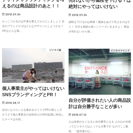
売れないから値段を下げる？は
えるのは商品設計のあと！！
絶対にやってはいけない
2018.09.04
2018.09.04
かっこつけるのは中身を整えてからにしましょう 自
値段を下げるのは簡単！価値をあげて売上をのばそ
分のブランドロゴはどんなデザインにしようかな？
う！ 今日も相談が多いシリーズいきますよ！ 商品
HPはどんな風…
が売れないから値…
ビジネス論
ビジネスマインド
個人事業主がやってはいけない
SNSブランディングとPR！
自分が評価されたい人の商品設
2018.08.17
計は自分勝手なことが多い
自分になりたい人を集めるカリスマPRの落とし穴
2018.07.12
さてさて個人事業主の女性向けのSNS起業に特化し
たテーマは今回…
人は余裕がなくなると自分勝手になる 人の心の分析
ってビジネスではとっても大事です なのでここ数
回、「提供者の心…