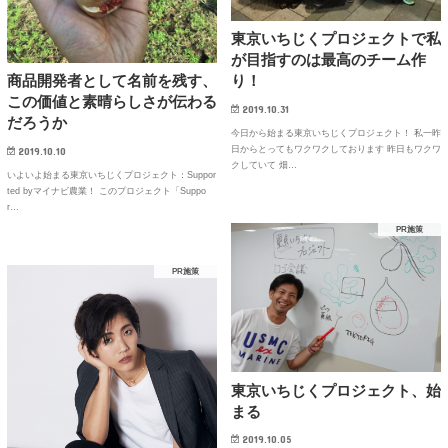
東京いちじくプロジェクトで私
が目指すのは最高のチーム作
商品開発者として名前を残す、
り！
この価値と素晴らしさが伝わる
2019.10.31
だろうか
今日から始まる東京いちじくプロジェクト！ 私一昨
日からとってもワクワクしております 昨日もワクワ
2019.10.10
クしていて 畑…
いよいよ始まる東京いちじくプロジェクト：Suppor
ted byマイナビ農業！ このプロジェクト「Suppo
r…
PR施策
PR施策
東京いちじくプロジェクト、始
まる
2019.10.05