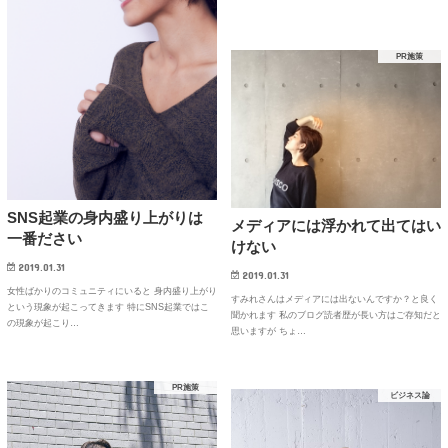
PR施策
SNS起業の身内盛り上がりは
メディアには浮かれて出てはい
一番ださい
けない
2019.01.31
2019.01.31
女性ばかりのコミュニティにいると 身内盛り上がり
すみれさんはメディアには出ないんですか？と良く
という現象が起こってきます 特にSNS起業ではこ
聞かれます 私のブログ読者歴が長い方はご存知だと
の現象が起こり…
思いますが ちょ…
PR施策
ビジネス論