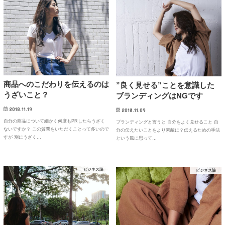
商品へのこだわりを伝えるのは
”良く見せる”ことを意識した
うざいこと？
ブランディングはNGです
2018.11.19
2018.11.09
自分の商品について細かく何度もPRしたらうざく
ブランディングと言うと 自分をよく見せること 自
ないですか？ この質問をいただくことって多いので
分の伝えたいことをより素敵に？伝えるための手法
すが 別にうざく…
という風に思って…
ビジネス論
ビジネス論