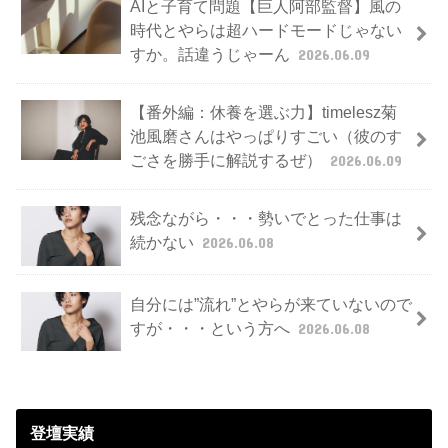
AIと子育て問題【巨人阿部監督】風の
時代とやらは超ハードモードじゃない
すか。話違うじゃーん
2026.06.09
【番外編：休養を選ぶ力】timelesz菊
池風磨さんはやっぱりすごい（彼のす
ごさを勝手に解説するぜ）
2026.06.09
残念ながら・・・勢いでとった仕事は
続かない
2026.06.08
自分には”流れ”とやらが来ていないので
すが・・・という方へ
2026.06.08
登壇実績