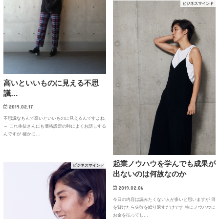
ビジネスマインド
高いといいものに見える不思
議…
2019.02.17
不思議なもんで高いといいものに見えるんですよね
～ これ生徒さんにも価格設定の時によくお話しする
んですが 確かに…
起業ノウハウを学んでも成果が
ビジネスマインド
出ないのは何故なのか
2019.02.06
今日の内容は読みたくない人が多いと思いますが 目
を背けたら失敗を繰り返すだけです 特にノウハウに
お金を払ってし…