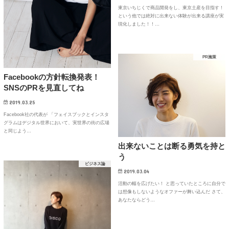
東京いちじくで商品開発をし、東京土産を目指す！
という他では絶対に出来ない体験が出来る講座が実
現化しました！！…
PR施策
Facebookの方針転換発表！
SNSのPRを見直してね
2019.03.25
Facebook社の代表が 「フェイスブックとインスタ
グラムはデジタル世界において、実世界の街の広場
と同じよう…
出来ないことは断る勇気を持と
う
ビジネス論
2019.03.04
活動の幅を広げたい！ と思っていたところに自分で
は想像もしないようなオファーが舞い込んだ さて、
あなたならどう…