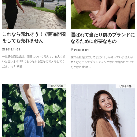
これなら売れそう！で商品開発
選ばれて当たり前のブランドに
をしても売れません
なるために必要なもの
2018.11.09
2018.11.09
一生懸命商品設計、開発について考えている人も多
株式会社を設立してまだ2日しか経っていませんが
いと思います PRにもつながる話なのでメモしてく
色んなところでブランディングやロゴ制作について
ださいね！ 商品…
あとはPR戦略…
ビジネス論
ビジネス論