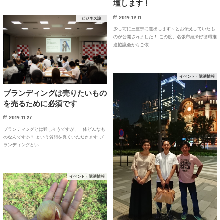
壇します！
2019.12.11
ビジネス論
少し前に三重県に進出します～とお伝えしていたも
のが公開されました！ この度、名張市経済好循環推
進協議会からご依…
イベント・講演情報
ブランディングは売りたいもの
を売るために必須です
2019.11.27
ブランディングとは難しそうですが、一体どんなも
のなんですか？ という質問を良くいただきます ブ
ランディングとい…
イベント・講演情報