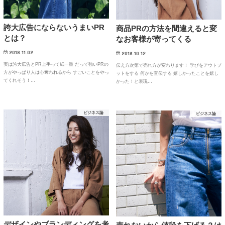
誇大広告にならないうまいPR
商品PRの方法を間違えると変
とは？
なお客様が寄ってくる
2018.11.02
2018.10.12
実は誇大広告とPR上手って紙一重 だって強いPRの
伝え方次第で売れ方が変わります！ 学びをアウトプ
方がやっぱり人は心奪われるから すごいことをやっ
ットをする 何かを宣伝する 嬉しかったことを嬉し
てくれそう！…
かった！と表現…
ビジネス論
ビジネス論
デザインやブランディングを考