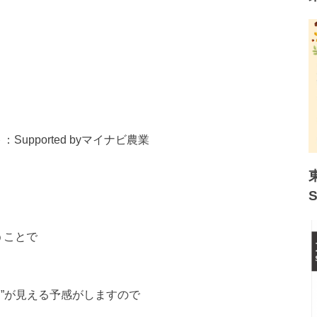
Suppor
ted byマイナビ農業
うことで
”が見える予感がし
ますので