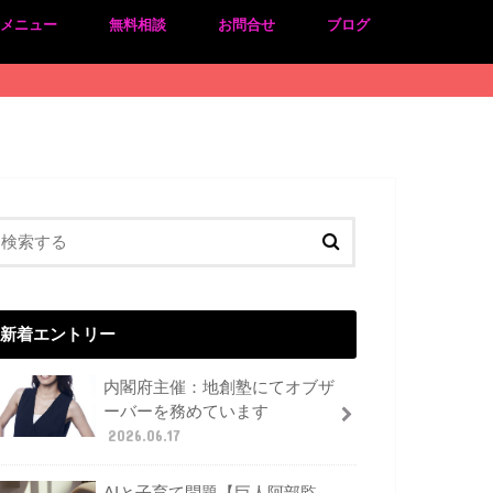
のメニュー
無料相談
お問合せ
ブログ
新着エントリー
内閣府主催：地創塾にてオブザ
ーバーを務めています
2026.06.17