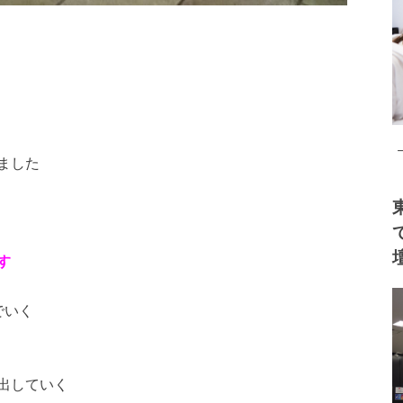
ました
す
でいく
出していく