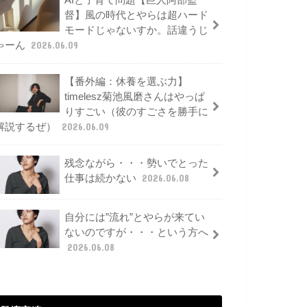
AIと子育て問題【巨人阿部監
督】風の時代とやらは超ハード
モードじゃないすか。話違うじ
ゃーん
2026.06.09
【番外編：休養を選ぶ力】
timelesz菊池風磨さんはやっぱ
りすごい（彼のすごさを勝手に
解説するぜ）
2026.06.09
残念ながら・・・勢いでとった
仕事は続かない
2026.06.08
自分には”流れ”とやらが来てい
ないのですが・・・という方へ
2026.06.08