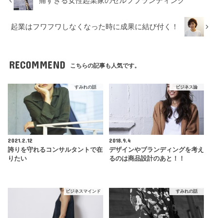
痛すぎる女性起業家のセルフブランディング
起業はフワフワしなくなった時に成果に結び付く！
RECOMMEND
こちらの記事も人気です。
すみれの話
ビジネス論
2021.2.12
2018.9.4
誇りを守れるコンサルタントで在
デザインやブランディングを考え
りたい
るのは商品設計のあと！！
ビジネスマインド
すみれの話