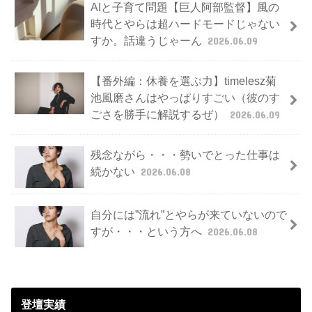
AIと子育て問題【巨人阿部監督】風の
時代とやらは超ハードモードじゃない
すか。話違うじゃーん
2026.06.09
【番外編：休養を選ぶ力】timelesz菊
池風磨さんはやっぱりすごい（彼のす
ごさを勝手に解説するぜ）
2026.06.09
残念ながら・・・勢いでとった仕事は
続かない
2026.06.08
自分には”流れ”とやらが来ていないので
すが・・・という方へ
2026.06.08
登壇実績