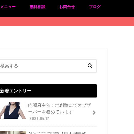
のメニュー
無料相談
お問合せ
ブログ
新着エントリー
内閣府主催：地創塾にてオブザ
ーバーを務めています
2026.06.17