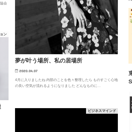
W協会
ョン
夢が叶う場所、私の居場所
2020.04.07
4月に入りましたね 内部のことを色々整理したら ものすごく心地
の良い空気が流れるようになりました どんなものに…
種
ビジネスマインド