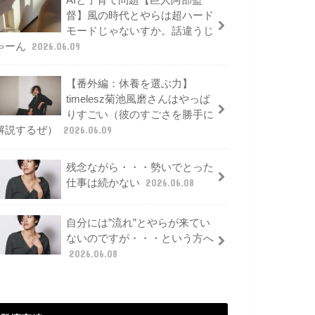
AIと子育て問題【巨人阿部監
督】風の時代とやらは超ハード
モードじゃないすか。話違うじ
ゃーん
2026.06.09
【番外編：休養を選ぶ力】
timelesz菊池風磨さんはやっぱ
りすごい（彼のすごさを勝手に
解説するぜ）
2026.06.09
残念ながら・・・勢いでとった
仕事は続かない
2026.06.08
自分には”流れ”とやらが来てい
ないのですが・・・という方へ
2026.06.08