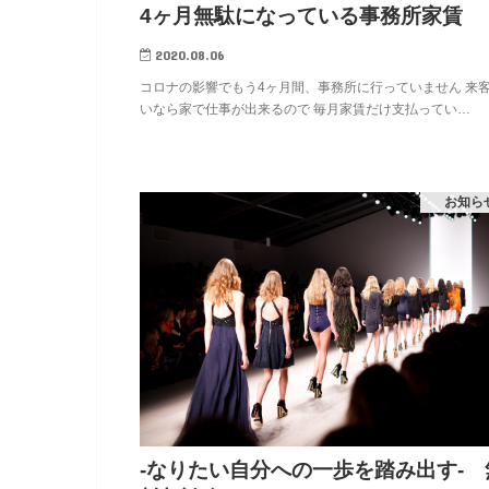
4ヶ月無駄になっている事務所家賃
2020.08.06
コロナの影響でもう4ヶ月間、事務所に行っていません 来
いなら家で仕事が出来るので 毎月家賃だけ支払ってい…
お知ら
-なりたい自分への一歩を踏み出す- 