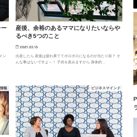
シー
産後、余裕のあるママになりたいならや
るべき5つのこと
2021.03.15
回メン
出産したら 産後は疲れ果ててボロボロになるのが当たり前？ そ
んな事はないですよ～！ 子供を産みますから 身体的…
情報
ビジネスマインド
P