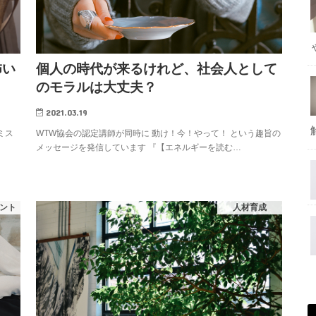
個人の時代が来るけれど、社会人として
怖い
のモラルは大丈夫？
2021.03.19
WTW協会の認定講師が同時に 動け！今！やって！ という趣旨の
ミス
メッセージを発信しています 『【エネルギーを読む…
ント
人材育成