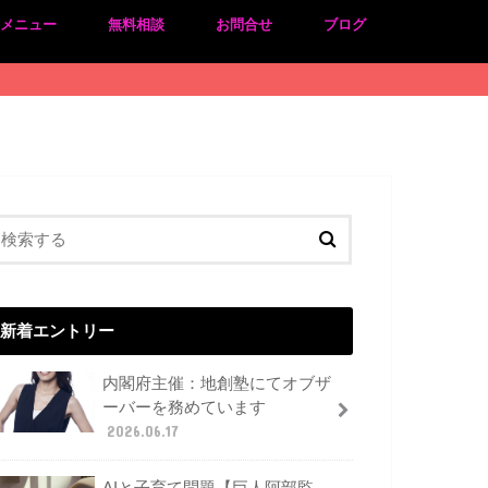
のメニュー
無料相談
お問合せ
ブログ
新着エントリー
内閣府主催：地創塾にてオブザ
ーバーを務めています
2026.06.17