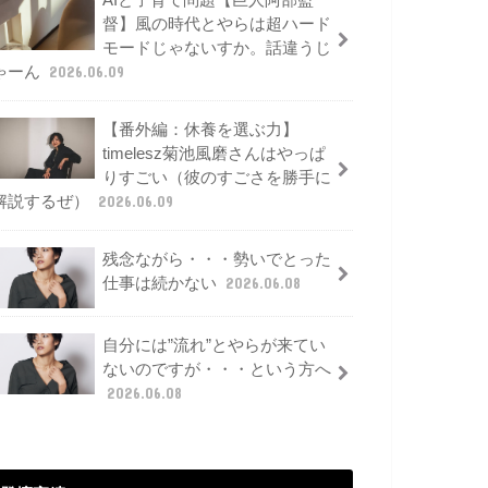
AIと子育て問題【巨人阿部監
督】風の時代とやらは超ハード
モードじゃないすか。話違うじ
ゃーん
2026.06.09
【番外編：休養を選ぶ力】
timelesz菊池風磨さんはやっぱ
りすごい（彼のすごさを勝手に
解説するぜ）
2026.06.09
残念ながら・・・勢いでとった
仕事は続かない
2026.06.08
自分には”流れ”とやらが来てい
ないのですが・・・という方へ
2026.06.08