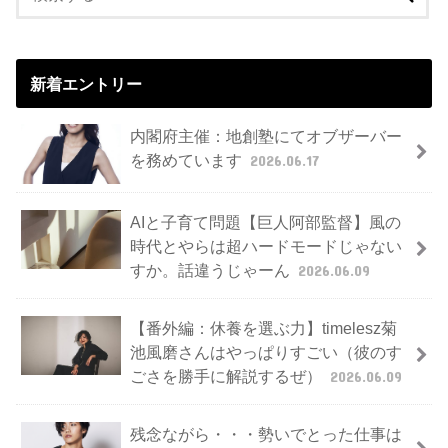
新着エントリー
内閣府主催：地創塾にてオブザーバー
を務めています
2026.06.17
AIと子育て問題【巨人阿部監督】風の
時代とやらは超ハードモードじゃない
すか。話違うじゃーん
2026.06.09
【番外編：休養を選ぶ力】timelesz菊
池風磨さんはやっぱりすごい（彼のす
ごさを勝手に解説するぜ）
2026.06.09
残念ながら・・・勢いでとった仕事は