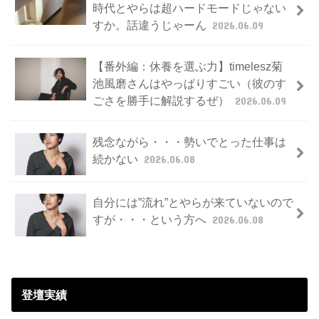
時代とやらは超ハードモードじゃない
すか。話違うじゃーん
2026.06.09
【番外編：休養を選ぶ力】timelesz菊
池風磨さんはやっぱりすごい（彼のす
ごさを勝手に解説するぜ）
2026.06.09
残念ながら・・・勢いでとった仕事は
続かない
2026.06.08
自分には”流れ”とやらが来ていないので
すが・・・という方へ
2026.06.08
登壇実績