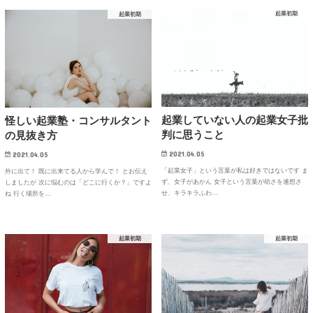
起業初期
起業初期
起業していない人の起業女子批
怪しい起業塾・コンサルタント
判に思うこと
の見抜き方
2021.04.05
2021.04.05
「起業女子」という言葉が私は好きではないです ま
外に出て！ 既に出来てる人から学んで！ とお伝え
ず、女子があかん 女子という言葉が幼さを連想さ
しましたが 次に悩むのは「どこに行くか？」ですよ
せ、キラキラふわ…
ね 行く場所を…
起業初期
起業初期