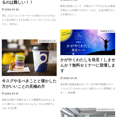
るのは難しい！！
集客は私達にとって、永遠のテーマですよね お客様
2020.09.28
が来ないと仕事ができない つまり、お金が稼げない
人を集めたい…
”怪しくない”というキーワードを私のメルマガでは
よく見る気がしますね 怪しい人ってたくさんいるん
だな～ 自分は…
1DAYセミナー
ビジネスマインド
かがやくわたしを発見！しませ
んか？無料セミナーに登壇しま
す
2020.09.25
今スグやるべきことと寝かした
東京都で創業支援を行っているTOKYO創業ステー
方がいいことの見極め方
ションにて かがやくわたし発見コースに登壇致しま
す＾＾ 参加費…
2020.09.07
前回の記事で”行動すること”の重要性をお伝えしま
した 動かないと始まらないんだよ そんな内容でし
たね その記事…
ビジネスマインド