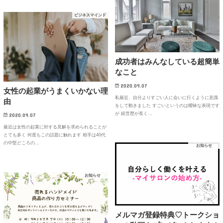
ビジネスマインド
成功者はみんなしている超簡単
なこと
2020.09.07
女性の起業がうまくいかない理
私最近、自分よりすごい人に会いに行くように意識
由
をして動きました すごいというのは曖昧な表現です
が 経営歴が長く…
2020.09.07
最近は女性の起業に対する見解を求められることが
とても多く 何度もこの話題に触れます 相手は40代
の中堅どころの…
お知らせ
お知らせ
メルマガ登録特典♡トークショ