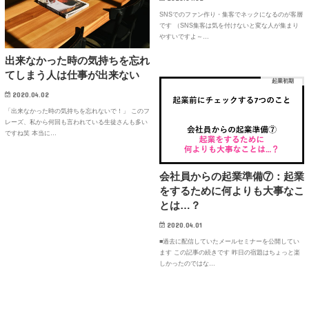
SNSでのファン作り・集客でネックになるのが客層
です （SNS集客は気を付けないと変な人が集まり
やすいですよ～…
出来なかった時の気持ちを忘れ
てしまう人は仕事が出来ない
起業初期
2020.04.02
「出来なかった時の気持ちを忘れないで！」 このフ
レーズ、私から何回も言われている生徒さんも多い
ですね笑 本当に…
会社員からの起業準備⑦：起業
をするために何よりも大事なこ
とは…？
2020.04.01
■過去に配信していたメールセミナーを公開してい
ます この記事の続きです 昨日の宿題はちょっと楽
しかったのではな…