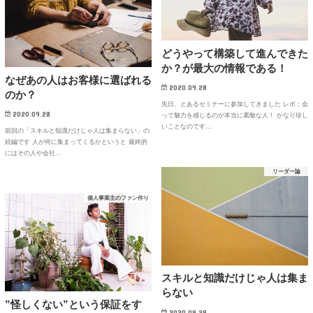
どうやって構築して進んできた
か？が最大の情報である！
なぜあの人はお客様に選ばれる
2020.09.28
のか？
先日、とあるセミナーに参加してきました レポ：会
2020.09.28
って魅力を感じるのが本当に素敵な人！ かなり珍し
いことなのです…
前回の「スキルと知識だけじゃ人は集まらない」の
続編です 人が何に集まってくるかというと 最終的
にはその人や会社…
リーダー論
個人事業主のファン作り
スキルと知識だけじゃ人は集ま
らない
”怪しくない”という保証をす
2020.09.28