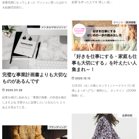
起業”を作った人です 怪しい起…
栄養失調になってしまった マンション買ったばかり
＆結婚式目前だ…
イベント・講演情報
メンタルマネジメント
「好きを仕事にする・家庭も仕
事も大切にする」を叶えたい人
集まれ～！
完璧な事業計画書よりも大切な
2020.10.15
ものがあるんです
11月2日（火）の夜にオンライントークライブに登
2020.09.28
壇しまっす＼(^^)／ 無料だし、オンライン（ZOOM
開催）だ…
起業を検討し始めると「事業計画書」の作成を検討
しますよね 旦那さんに起業したいと伝えたら とり
あえず見せてと言…
起業初期
ブランディング