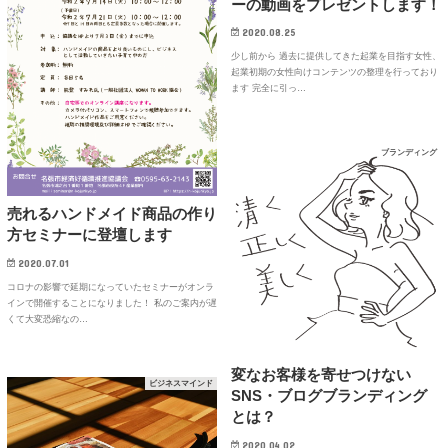
ーの動画をプレゼントします！
2020.08.25
少し前から 過去に提供してきた起業を目指す女性、
起業初期の女性向けコンテンツの整理を行っており
ます 完全に引っ…
ブランディング
売れるハンドメイド商品の作り
方セミナーに登壇します
2020.07.01
コロナの影響で延期になっていたセミナーがオンラ
インで開催することになりました！ 私のご案内が遅
くて大変恐縮なの…
変なお客様を寄せつけない
ビジネスマインド
SNS・ブログブランディング
とは？
2020.04.02