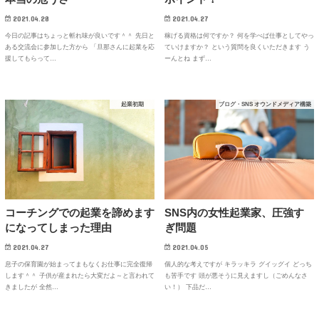
2021.04.28
2021.04.27
今日の記事はちょっと斬れ味が良いです＾＾ 先日と
稼げる資格は何ですか？ 何を学べば仕事としてやっ
ある交流会に参加した方から 「旦那さんに起業を応
ていけますか？ という質問を良くいただきます う
援してもらって…
ーんとね まず…
起業初期
ブログ・SNS オウンドメディア構築
SNS内の女性起業家、圧強す
コーチングでの起業を諦めます
ぎ問題
になってしまった理由
2021.04.05
2021.04.27
個人的な考えですが キラッキラ グイッグイ どっち
息子の保育園が始まってまもなくお仕事に完全復帰
も苦手です 頭が悪そうに見えますし（ごめんなさ
します＾＾ 子供が産まれたら大変だよ～と言われて
い！） 下品だ…
きましたが 全然…