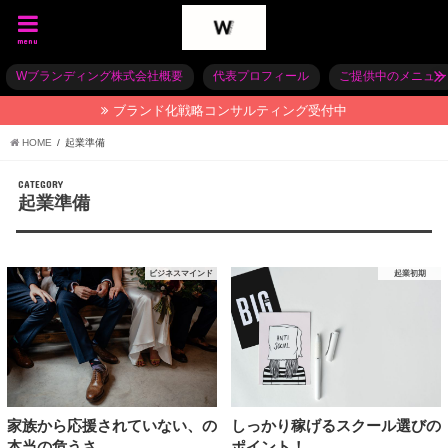
menu
Wブランディング株式会社概要
代表プロフィール
ご提供中のメニュー
ブランド化戦略コンサルティング受付中
HOME
起業準備
CATEGORY
起業準備
ビジネスマインド
起業初期
家族から応援されていない、の
しっかり稼げるスクール選びの
本当の危うさ
ポイント！