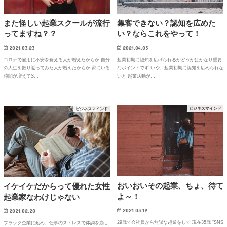
また怪しい起業スクールが流行
集客できない？認知を広めた
ってますね？？
い？ならこれをやって！
2021.03.23
2021.04.05
コロナで雇用に不安を覚える人が増えたからか 自分
起業初期に認知を広げられるかどうかはかなり重要
の人生を振り返ってみた人が増えたからか 家にいる
なポイントです いや、起業初期に認知を広められな
時間が増えてS…
いと 起業活動が…
ビジネスマインド
ビジネスマインド
おいおいその起業、ちょ、待て
イケイケだからって優れた女性
よ～！
起業家なわけじゃない
2021.03.12
2021.02.20
29歳で会社員から無謀な起業をして 現在35歳 “SNS
ブラック企業に勤め、仕事のストレスで体調を崩し