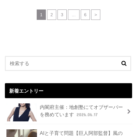
1
2
3
…
6
>
新着エントリー
内閣府主催：地創塾にてオブザーバー
を務めています
2026.06.17
AIと子育て問題【巨人阿部監督】風の