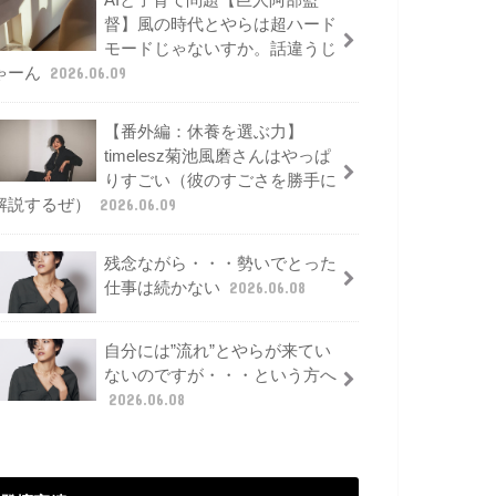
AIと子育て問題【巨人阿部監
督】風の時代とやらは超ハード
モードじゃないすか。話違うじ
ゃーん
2026.06.09
【番外編：休養を選ぶ力】
timelesz菊池風磨さんはやっぱ
りすごい（彼のすごさを勝手に
解説するぜ）
2026.06.09
残念ながら・・・勢いでとった
仕事は続かない
2026.06.08
自分には”流れ”とやらが来てい
ないのですが・・・という方へ
2026.06.08