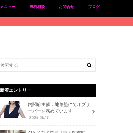
のメニュー
無料相談
お問合せ
ブログ
新着エントリー
内閣府主催：地創塾にてオブザ
ーバーを務めています
2026.06.17