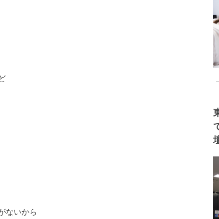
ど
がないから