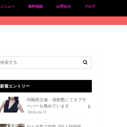
のメニュー
無料相談
お問合せ
ブログ
新着エントリー
内閣府主催：地創塾にてオブザ
ーバーを務めています
2026.06.17