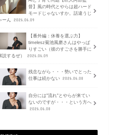
AIと子育て問題【巨人阿部監
督】風の時代とやらは超ハード
モードじゃないすか。話違うじ
ゃーん
2026.06.09
【番外編：休養を選ぶ力】
timelesz菊池風磨さんはやっぱ
りすごい（彼のすごさを勝手に
解説するぜ）
2026.06.09
残念ながら・・・勢いでとった
仕事は続かない
2026.06.08
自分には”流れ”とやらが来てい
ないのですが・・・という方へ
2026.06.08