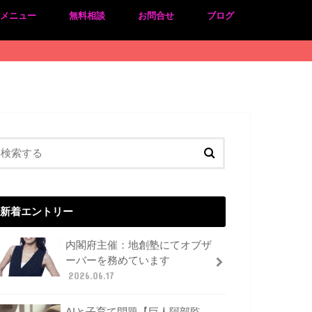
のメニュー
無料相談
お問合せ
ブログ
新着エントリー
内閣府主催：地創塾にてオブザ
ーバーを務めています
2026.06.17