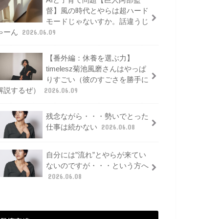
AIと子育て問題【巨人阿部監
督】風の時代とやらは超ハード
モードじゃないすか。話違うじ
ゃーん
2026.06.09
【番外編：休養を選ぶ力】
timelesz菊池風磨さんはやっぱ
りすごい（彼のすごさを勝手に
解説するぜ）
2026.06.09
残念ながら・・・勢いでとった
仕事は続かない
2026.06.08
自分には”流れ”とやらが来てい
ないのですが・・・という方へ
2026.06.08