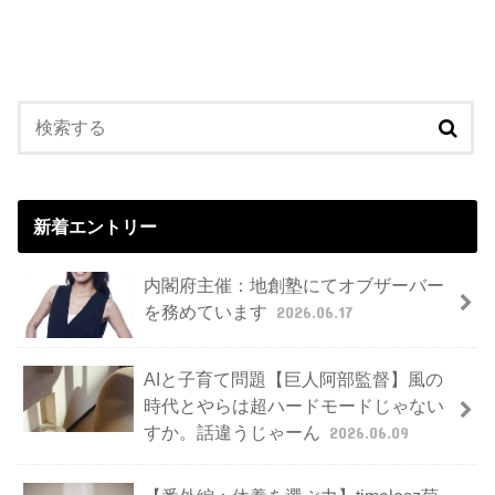
新着エントリー
内閣府主催：地創塾にてオブザーバー
を務めています
2026.06.17
AIと子育て問題【巨人阿部監督】風の
時代とやらは超ハードモードじゃない
すか。話違うじゃーん
2026.06.09