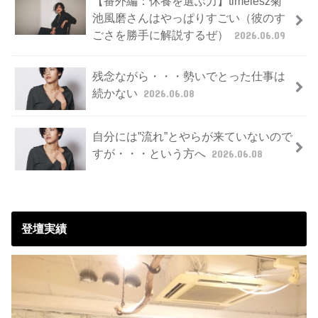
【番外編：休養を選ぶ力】timelesz菊
池風磨さんはやっぱりすごい（彼のす
ごさを勝手に解説するぜ）
2026.06.09
残念ながら・・・勢いでとった仕事は
続かない
2026.06.08
自分には”流れ”とやらが来ていないので
すが・・・という方へ
2026.06.08
登壇実績