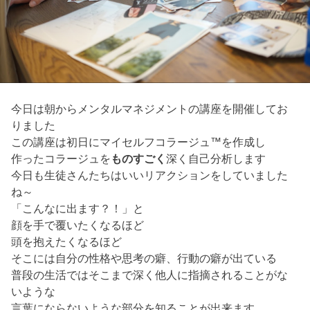
今日は朝からメンタルマネジメントの講座を開催してお
りました
この講座は初日にマイセルフコラージュ™を作成し
作ったコラージュを
ものすごく
深く自己分析します
今日も生徒さんたちはいいリアクションをしていました
ね～
「こんなに出ます？！」と
顔を手で覆いたくなるほど
頭を抱えたくなるほど
そこには自分の性格や思考の癖、行動の癖が出ている
普段の生活ではそこまで深く他人に指摘されることがな
いような
言葉にならないような部分を知ることが出来ます