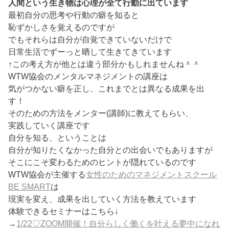
人間という生き物は心理が全て行動に出ています
最初自分の思考や行動の癖を知ると
恥ずかしさを覚えるのですが
でもそれらは自分が自覚できていないだけで
日常生活でずーっと晒して生きてきています
↑この考え方が他とは違う部分かもしれませんね＾＾
WTW協会のメンタルマネジメントの講座は
気がつかない癖を正し、これまでとは異なる成果を出
す！
そのための方法をメンター(講師)に教えてもらい、
実践していく講座です
自分を知る、ということは
自分が知りたくなかった自分との出会いでもありますが
そこにこそ変わるためのヒントが隠れているのです
WTW協会が主催する
女性のためのマネジメントスクール
BE SMART
は
現実を変え、成果を出していく方法を教えています
体験できるセミナーはこちら↓
→
1/22♡ZOOM開催！自分らしく働くを叶える夢中になれ