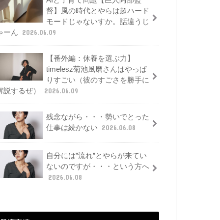
AIと子育て問題【巨人阿部監
督】風の時代とやらは超ハード
モードじゃないすか。話違うじ
ゃーん
2026.06.09
【番外編：休養を選ぶ力】
timelesz菊池風磨さんはやっぱ
りすごい（彼のすごさを勝手に
解説するぜ）
2026.06.09
残念ながら・・・勢いでとった
仕事は続かない
2026.06.08
自分には”流れ”とやらが来てい
ないのですが・・・という方へ
2026.06.08