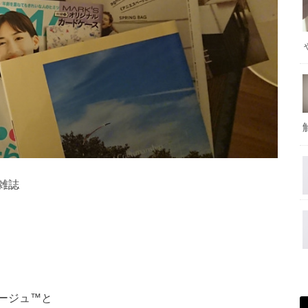
雑誌
ージュ™と