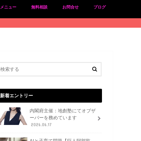
のメニュー
無料相談
お問合せ
ブログ
新着エントリー
内閣府主催：地創塾にてオブザ
ーバーを務めています
2026.06.17