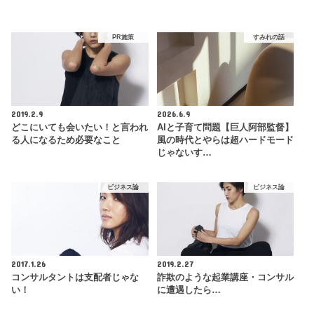
PR施策
すみれの話
2019.2.9
2026.6.9
どこにいても会いたい！と言われ
AIと子育て問題【巨人阿部監督】
る人になるため必要なこと
風の時代とやらは超ハードモード
じゃないす…
ビジネス論
ビジネス論
2017.1.26
2019.2.27
コンサルタントは支配者じゃな
詐欺のような起業講座・コンサル
い！
に遭遇したら…