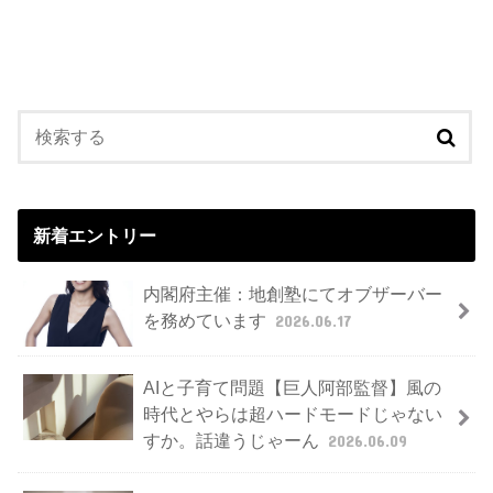
新着エントリー
内閣府主催：地創塾にてオブザーバー
を務めています
2026.06.17
AIと子育て問題【巨人阿部監督】風の
時代とやらは超ハードモードじゃない
すか。話違うじゃーん
2026.06.09