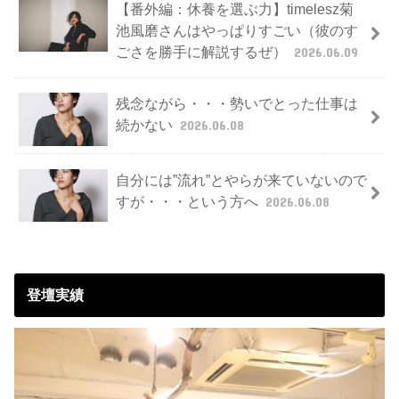
【番外編：休養を選ぶ力】timelesz菊
池風磨さんはやっぱりすごい（彼のす
ごさを勝手に解説するぜ）
2026.06.09
残念ながら・・・勢いでとった仕事は
続かない
2026.06.08
自分には”流れ”とやらが来ていないので
すが・・・という方へ
2026.06.08
登壇実績