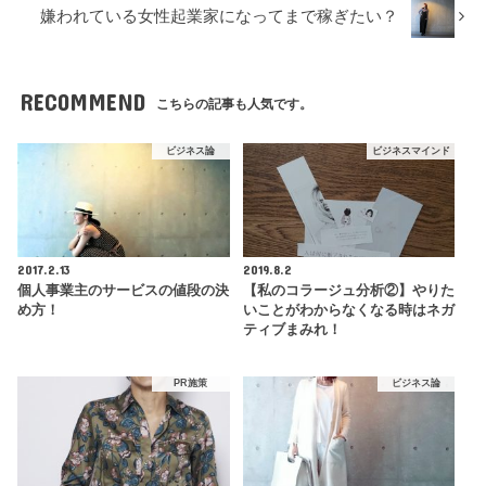
嫌われている女性起業家になってまで稼ぎたい？
RECOMMEND
こちらの記事も人気です。
ビジネス論
ビジネスマインド
2017.2.13
2019.8.2
個人事業主のサービスの値段の決
【私のコラージュ分析②】やりた
め方！
いことがわからなくなる時はネガ
ティブまみれ！
PR施策
ビジネス論