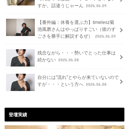
すか。話違うじゃーん
2026.06.09
【番外編：休養を選ぶ力】timelesz菊
池風磨さんはやっぱりすごい（彼のす
ごさを勝手に解説するぜ）
2026.06.09
残念ながら・・・勢いでとった仕事は
続かない
2026.06.08
自分には”流れ”とやらが来ていないので
すが・・・という方へ
2026.06.08
登壇実績