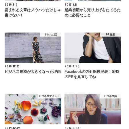
2019.3.9
2017.1.5
読まれる文章はノウハウだけじゃ
起業初期から売り上げをたてるた
書けない！
めに必要なこと
すみれの話
PR施策
2019.12.2
2019.3.25
ビジネス規模が大きくなった理由
Facebookの方針転換発表！SNS
のPRを見直してね
ビジネスマインド
ビジネス論
2019.12.21
2017.9.25