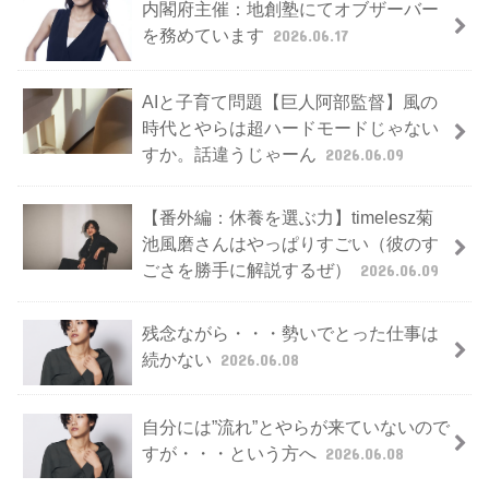
内閣府主催：地創塾にてオブザーバー
を務めています
2026.06.17
AIと子育て問題【巨人阿部監督】風の
時代とやらは超ハードモードじゃない
すか。話違うじゃーん
2026.06.09
【番外編：休養を選ぶ力】timelesz菊
池風磨さんはやっぱりすごい（彼のす
ごさを勝手に解説するぜ）
2026.06.09
残念ながら・・・勢いでとった仕事は
続かない
2026.06.08
自分には”流れ”とやらが来ていないので
すが・・・という方へ
2026.06.08