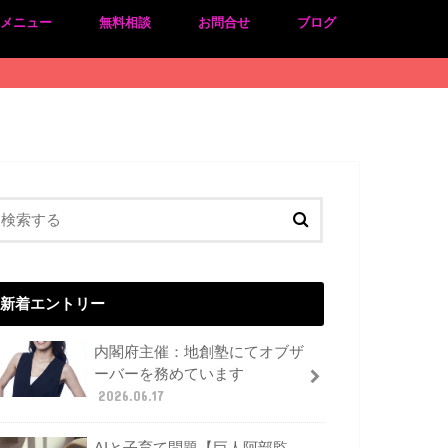
のメニュー
無料相談
お問合せ
ブログ
新着エントリー
内閣府主催：地創塾にてオブザ
ーバーを務めています
2026.06.17