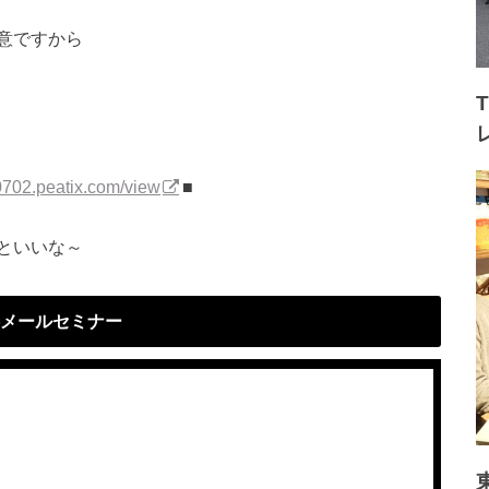
意ですから
0
702.peatix.com/view
■
といいな～
メールセミナー