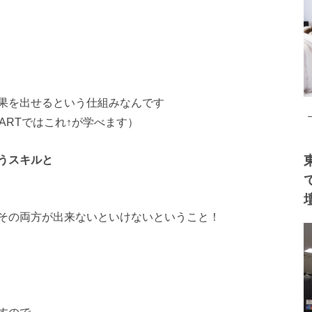
果を出せるという仕組
みなんです
ARTではこれ↑が学べます）
うスキルと
その両方が出来ないと
いけないということ！