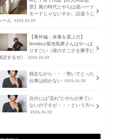
AIと子育て問題【巨人阿部監
督】風の時代とやらは超ハード
モードじゃないすか。話違うじ
ゃーん
2026.06.09
【番外編：休養を選ぶ力】
timelesz菊池風磨さんはやっぱ
りすごい（彼のすごさを勝手に
解説するぜ）
2026.06.09
残念ながら・・・勢いでとった
仕事は続かない
2026.06.08
自分には”流れ”とやらが来てい
ないのですが・・・という方へ
2026.06.08