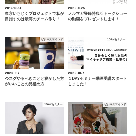
2019.10.31
2020.8.25
東京いちじくプロジェクトで私が
メルマガ登録特典♡トークショー
目指すのは最高のチーム作り！
の動画をプレゼントします！
ビジネスマインド
1DAYセミナー
2020.9.7
2020.10.7
今スグやるべきことと寝かした方
１DAYセミナー動画受講スタート
がいいことの見極め方
しました！
1DAYセミナー
ビジネスマインド