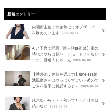
新着エントリー
内閣府主催：地創塾にてオブザーバー
を務めています
2026.06.17
AIと子育て問題【巨人阿部監督】風の
時代とやらは超ハードモードじゃない
すか。話違うじゃーん
2026.06.09
【番外編：休養を選ぶ力】timelesz菊
池風磨さんはやっぱりすごい（彼のす
ごさを勝手に解説するぜ）
2026.06.09
残念ながら・・・勢いでとった仕事は
続かない
2026.06.08