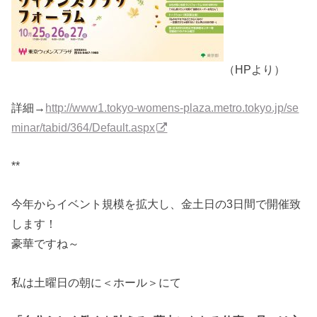
（HPより）
詳細→
http://www1.tokyo-womens-pl
aza.metro.tokyo.jp/se
minar/tab
id/364/Default.aspx
**
今年からイベント規模を拡大し、金土日の3日間で開催致
します！
豪華ですね～
私は土曜日の朝に＜ホール＞にて