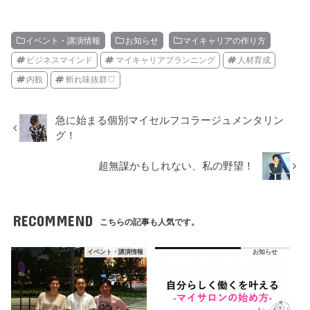
イベント・講演情報
お知らせ
マイキャリアの作り方
ビジネスマインド
マイキャリアプランニング
人材育成
内観
斬れ味抜群♡
急に始まる個別マイセルフコラージュメンタリン
グ！
超無謀かもしれない、私の野望！
RECOMMEND
こちらの記事も人気です。
イベント・講演情報
お知らせ