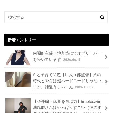
新着エントリー
内閣府主催：地創塾にてオブザーバー
を務めています
2026.06.17
AIと子育て問題【巨人阿部監督】風の
時代とやらは超ハードモードじゃない
すか。話違うじゃーん
2026.06.09
【番外編：休養を選ぶ力】timelesz菊
池風磨さんはやっぱりすごい（彼のす