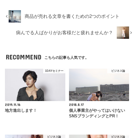
商品が売れる文章を書くための2つのポイント
病んでる人ばかりがお客様だと疲れませんか？
RECOMMEND
こちらの記事も人気です。
1DAYセミナー
ビジネス論
2019.11.16
2018.8.17
地方進出します！
個人事業主がやってはいけない
SNSブランディングとPR！
ビジネス論
ビジネス論