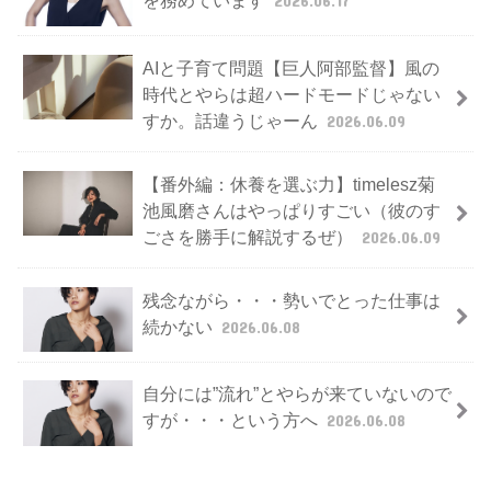
を務めています
2026.06.17
AIと子育て問題【巨人阿部監督】風の
時代とやらは超ハードモードじゃない
すか。話違うじゃーん
2026.06.09
【番外編：休養を選ぶ力】timelesz菊
池風磨さんはやっぱりすごい（彼のす
ごさを勝手に解説するぜ）
2026.06.09
残念ながら・・・勢いでとった仕事は
続かない
2026.06.08
自分には”流れ”とやらが来ていないので
すが・・・という方へ
2026.06.08