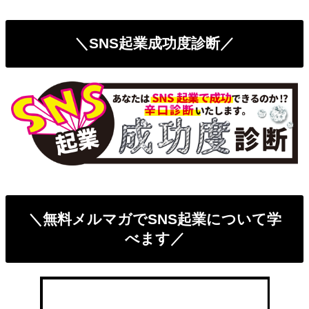
＼SNS起業成功度診断／
＼無料メルマガでSNS起業について学
べます／