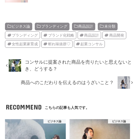
ビジネス論
ブランディング
商品設計
未分類
ブランディング
ブランド化戦略
商品設計
商品開発
女性起業家育成
斬れ味抜群♡
起業コンサル
コンサルに提案された商品を売りたいと思えないと
き、どうする？
商品へのこだわりを伝えるのはうざいこと？
RECOMMEND
こちらの記事も人気です。
ビジネス論
ビジネス論