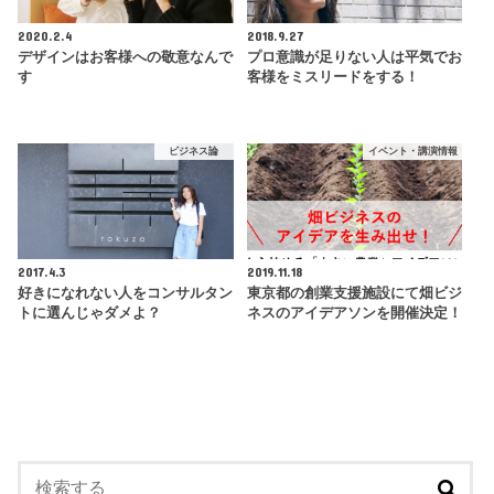
2020.2.4
2018.9.27
デザインはお客様への敬意なんで
プロ意識が足りない人は平気でお
す
客様をミスリードをする！
ビジネス論
イベント・講演情報
2017.4.3
2019.11.18
好きになれない人をコンサルタン
東京都の創業支援施設にて畑ビジ
トに選んじゃダメよ？
ネスのアイデアソンを開催決定！