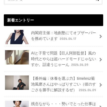
新着エントリー
内閣府主催：地創塾にてオブザーバー
を務めています
2026.06.17
AIと子育て問題【巨人阿部監督】風の
時代とやらは超ハードモードじゃない
すか。話違うじゃーん
2026.06.09
【番外編：休養を選ぶ力】timelesz菊
池風磨さんはやっぱりすごい（彼のす
ごさを勝手に解説するぜ）
2026.06.09
残念ながら・・・勢いでとった仕事は