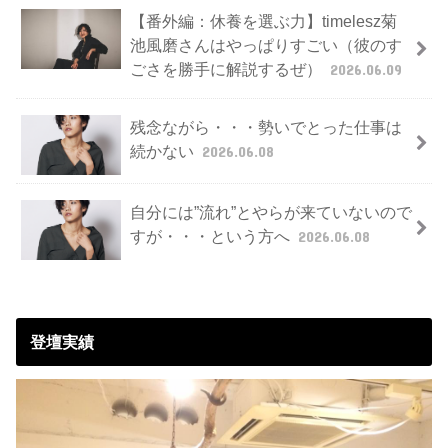
【番外編：休養を選ぶ力】timelesz菊
池風磨さんはやっぱりすごい（彼のす
ごさを勝手に解説するぜ）
2026.06.09
残念ながら・・・勢いでとった仕事は
続かない
2026.06.08
自分には”流れ”とやらが来ていないので
すが・・・という方へ
2026.06.08
登壇実績