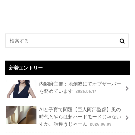
新着エントリー
内閣府主催：地創塾にてオブザーバー
を務めています
2026.06.17
AIと子育て問題【巨人阿部監督】風の
時代とやらは超ハードモードじゃない
すか。話違うじゃーん
2026.06.09