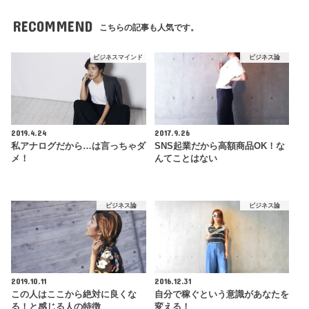
RECOMMEND
こちらの記事も人気です。
ビジネスマインド
ビジネス論
2019.4.24
2017.9.26
私アナログだから…は言っちゃダ
SNS起業だから高額商品OK！な
メ！
んてことはない
ビジネス論
ビジネス論
2019.10.11
2016.12.31
この人はここから絶対に良くな
自分で稼ぐという意識があなたを
る！と感じる人の特徴
変える！