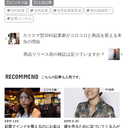
ビジネス論
人気記事
SNS起業
女性起業
女性起業家育成
斬れ味抜群♡
起業コンサル
カリスマ型SNS起業家がコロコロと商品を変える本
当の理由
商品リリース前の検証は足りていますか？
RECOMMEND
こちらの記事も人気です。
ビジネス論
PR施策
2017.1.25
2019.2.23
起業マインドを整えるのにお金は
媚を売るために近づいてくる人が