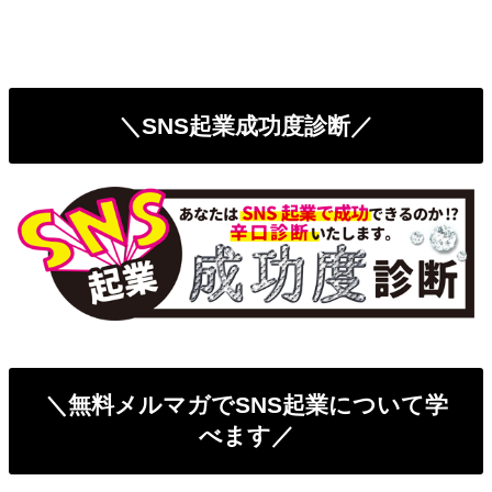
＼SNS起業成功度診断／
＼無料メルマガでSNS起業について学
べます／