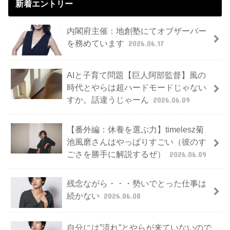
新着エントリー
内閣府主催：地創塾にてオブザーバー
を務めています
2026.06.17
AIと子育て問題【巨人阿部監督】風の
時代とやらは超ハードモードじゃない
すか。話違うじゃーん
2026.06.09
【番外編：休養を選ぶ力】timelesz菊
池風磨さんはやっぱりすごい（彼のす
ごさを勝手に解説するぜ）
2026.06.09
残念ながら・・・勢いでとった仕事は
続かない
2026.06.08
自分には”流れ”とやらが来ていないので