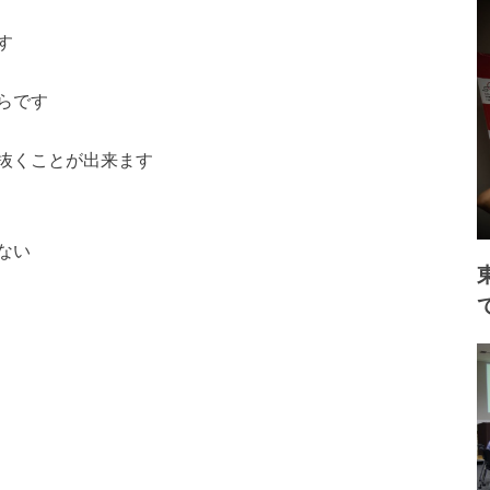
す
らです
抜くことが出来ます
ない