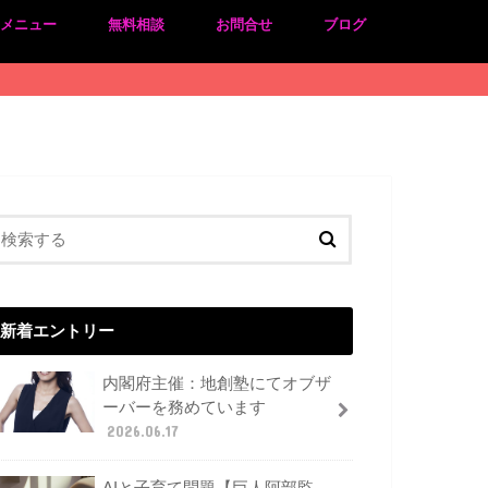
のメニュー
無料相談
お問合せ
ブログ
新着エントリー
内閣府主催：地創塾にてオブザ
ーバーを務めています
2026.06.17