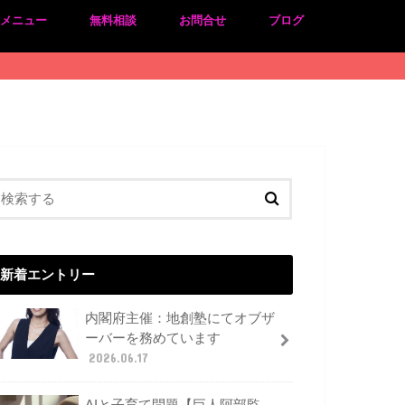
のメニュー
無料相談
お問合せ
ブログ
新着エントリー
内閣府主催：地創塾にてオブザ
ーバーを務めています
2026.06.17