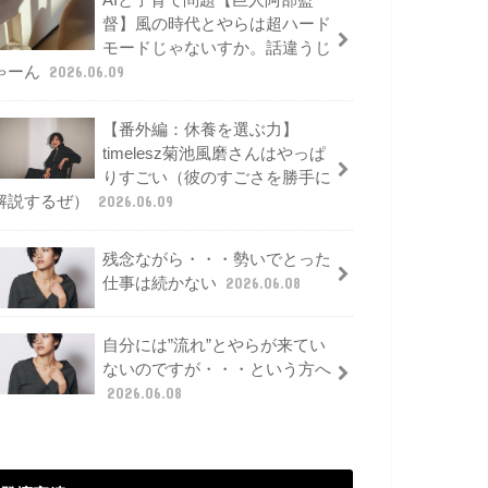
AIと子育て問題【巨人阿部監
督】風の時代とやらは超ハード
モードじゃないすか。話違うじ
ゃーん
2026.06.09
【番外編：休養を選ぶ力】
timelesz菊池風磨さんはやっぱ
りすごい（彼のすごさを勝手に
解説するぜ）
2026.06.09
残念ながら・・・勢いでとった
仕事は続かない
2026.06.08
自分には”流れ”とやらが来てい
ないのですが・・・という方へ
2026.06.08