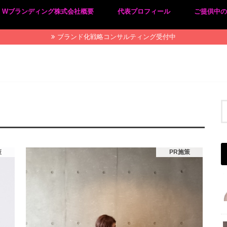
Wブランディング株式会社概要
代表プロフィール
ご提供中
プライバシーポリシー
特定商取引法に基づく表記
ブランド化戦略コンサルティング受付中
策
PR施策