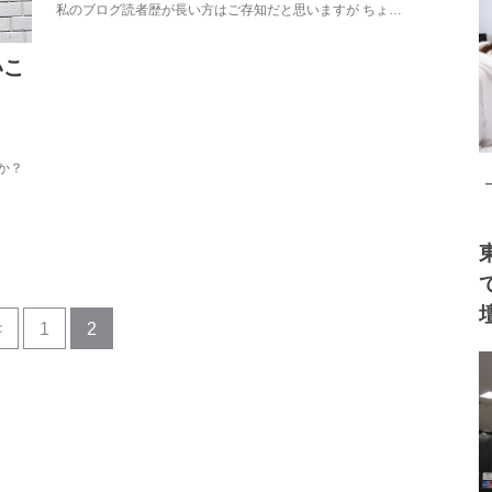
私のブログ読者歴が長い方はご存知だと思いますが ちょ…
いこ
か？
<
1
2