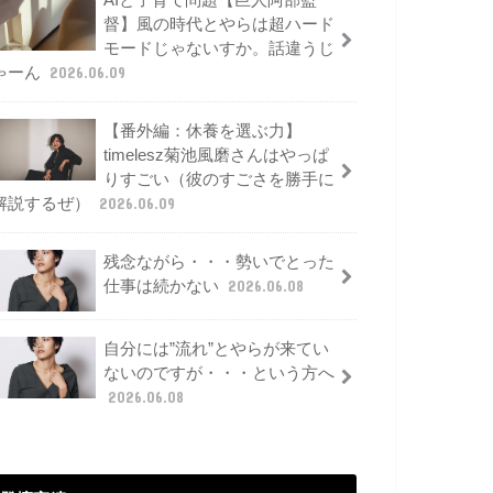
AIと子育て問題【巨人阿部監
督】風の時代とやらは超ハード
モードじゃないすか。話違うじ
ゃーん
2026.06.09
【番外編：休養を選ぶ力】
timelesz菊池風磨さんはやっぱ
りすごい（彼のすごさを勝手に
解説するぜ）
2026.06.09
残念ながら・・・勢いでとった
仕事は続かない
2026.06.08
自分には”流れ”とやらが来てい
ないのですが・・・という方へ
2026.06.08