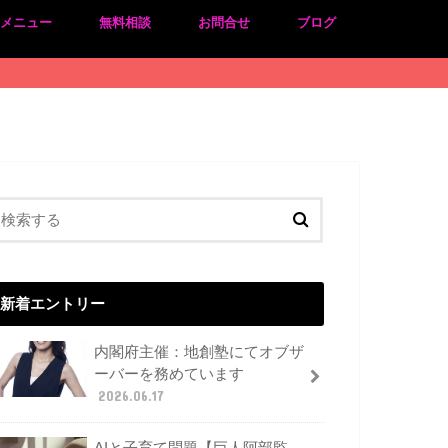
のメニュー
無料相談
お問合せ
ブログ
新着エントリー
内閣府主催：地創塾にてオブザ
ーバーを務めています
2026.06.17