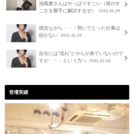
池風磨さんはやっぱりすごい（彼のす
ごさを勝手に解説するぜ）
2026.06.09
残念ながら・・・勢いでとった仕事は
続かない
2026.06.08
自分には”流れ”とやらが来ていないので
すが・・・という方へ
2026.06.08
登壇実績