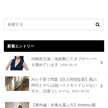
新着エントリー
内閣府主催：地創塾にてオブザーバー
を務めています
2026.06.17
AIと子育て問題【巨人阿部監督】風の
時代とやらは超ハードモードじゃない
すか。話違うじゃーん
2026.06.09
【番外編：休養を選ぶ力】timelesz菊