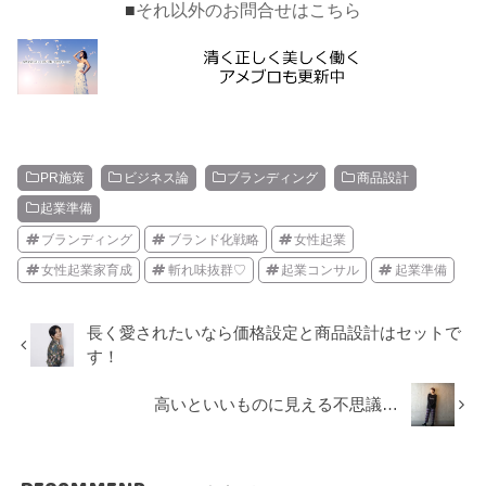
■
それ以外のお問合せはこちら
PR施策
ビジネス論
ブランディング
商品設計
起業準備
ブランディング
ブランド化戦略
女性起業
女性起業家育成
斬れ味抜群♡
起業コンサル
起業準備
長く愛されたいなら価格設定と商品設計はセットで
す！
高いといいものに見える不思議…