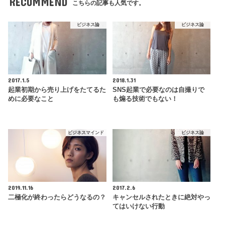
RECOMMEND
こちらの記事も人気です。
ビジネス論
ビジネス論
2017.1.5
2018.1.31
起業初期から売り上げをたてるた
SNS起業で必要なのは自撮りで
めに必要なこと
も煽る技術でもない！
ビジネスマインド
ビジネス論
2019.11.16
2017.2.6
二極化が終わったらどうなるの？
キャンセルされたときに絶対やっ
てはいけない行動