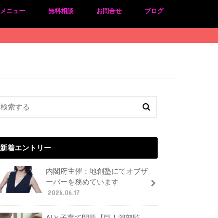
のメニュー
無料相談
お問合せ
ブログ
新着エントリー
内閣府主催：地創塾にてオブザ
ーバーを務めています
2026.06.17