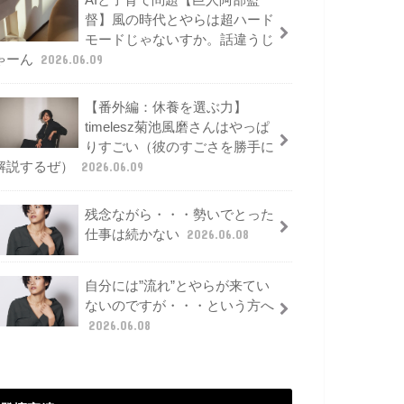
AIと子育て問題【巨人阿部監
督】風の時代とやらは超ハード
モードじゃないすか。話違うじ
ゃーん
2026.06.09
【番外編：休養を選ぶ力】
timelesz菊池風磨さんはやっぱ
りすごい（彼のすごさを勝手に
解説するぜ）
2026.06.09
残念ながら・・・勢いでとった
仕事は続かない
2026.06.08
自分には”流れ”とやらが来てい
ないのですが・・・という方へ
2026.06.08