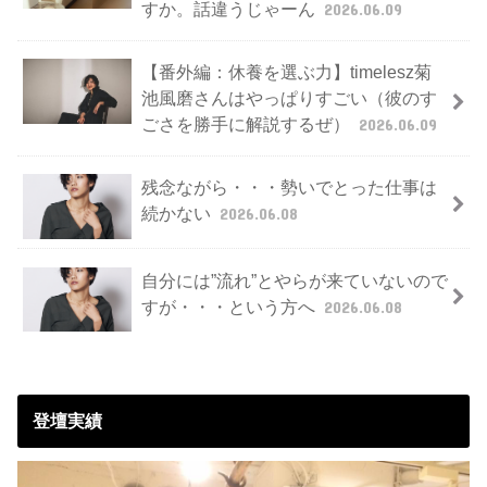
すか。話違うじゃーん
2026.06.09
【番外編：休養を選ぶ力】timelesz菊
池風磨さんはやっぱりすごい（彼のす
ごさを勝手に解説するぜ）
2026.06.09
残念ながら・・・勢いでとった仕事は
続かない
2026.06.08
自分には”流れ”とやらが来ていないので
すが・・・という方へ
2026.06.08
登壇実績