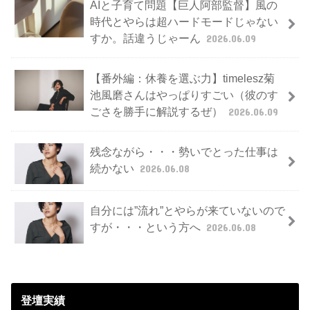
AIと子育て問題【巨人阿部監督】風の
時代とやらは超ハードモードじゃない
すか。話違うじゃーん
2026.06.09
【番外編：休養を選ぶ力】timelesz菊
池風磨さんはやっぱりすごい（彼のす
ごさを勝手に解説するぜ）
2026.06.09
残念ながら・・・勢いでとった仕事は
続かない
2026.06.08
自分には”流れ”とやらが来ていないので
すが・・・という方へ
2026.06.08
登壇実績