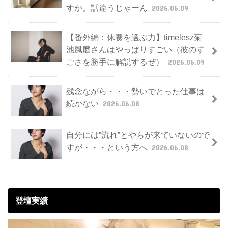
すか。話違うじゃーん
2026.06.09
【番外編：休養を選ぶ力】timelesz菊
池風磨さんはやっぱりすごい（彼のす
ごさを勝手に解説するぜ）
2026.06.09
残念ながら・・・勢いでとった仕事は
続かない
2026.06.08
自分には”流れ”とやらが来ていないので
すが・・・という方へ
2026.06.08
登壇実績