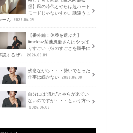
AIと子育て問題【巨人阿部監
督】風の時代とやらは超ハード
モードじゃないすか。話違うじ
ゃーん
2026.06.09
【番外編：休養を選ぶ力】
timelesz菊池風磨さんはやっぱ
りすごい（彼のすごさを勝手に
解説するぜ）
2026.06.09
残念ながら・・・勢いでとった
仕事は続かない
2026.06.08
自分には”流れ”とやらが来てい
ないのですが・・・という方へ
2026.06.08