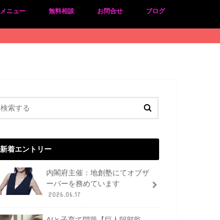
のメニュー
無料相談
お問合せ
ブログ
新着エントリー
内閣府主催：地創塾にてオブザ
ーバーを務めています
2026.06.17