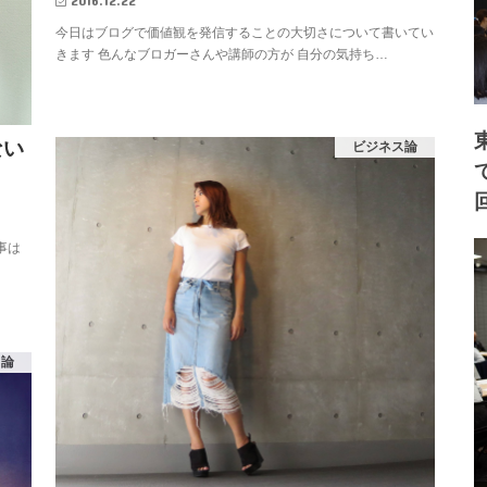
2016.12.22
今日はブログで価値観を発信することの大切さについて書いてい
きます 色んなブロガーさんや講師の方が 自分の気持ち…
ない
ビジネス論
事は
ス論