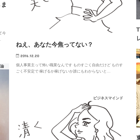
しま
て今
…
ねえ、あなた今焦ってない？
2016.12.20
個人事業主って怖い職業なんです ものすごく自由だけど ものす
ス論
ごく不安定で 稼げるか稼げないか誰にもわからないと…
ビジネスマインド