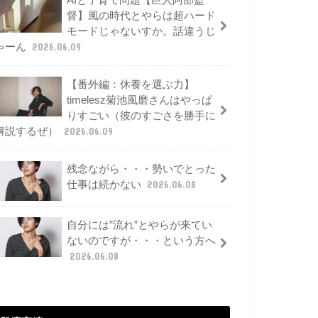
AIと子育て問題【巨人阿部監
督】風の時代とやらは超ハード
モードじゃないすか。話違うじ
ゃーん
2026.06.09
【番外編：休養を選ぶ力】
timelesz菊池風磨さんはやっぱ
りすごい（彼のすごさを勝手に
解説するぜ）
2026.06.09
残念ながら・・・勢いでとった
仕事は続かない
2026.06.08
自分には”流れ”とやらが来てい
ないのですが・・・という方へ
2026.06.08