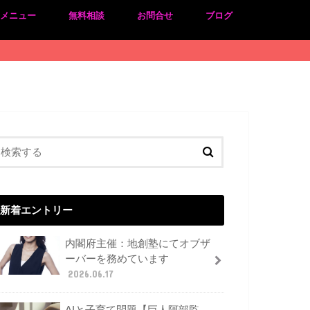
のメニュー
無料相談
お問合せ
ブログ
新着エントリー
内閣府主催：地創塾にてオブザ
ーバーを務めています
2026.06.17