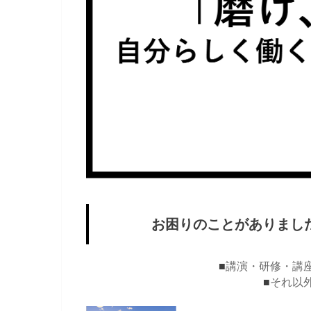
お困りのことがありまし
■
講演・研修・講
■
それ以