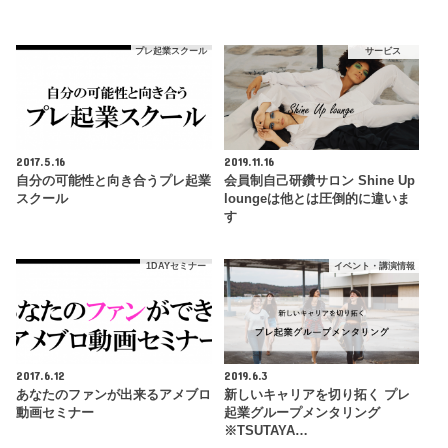
プレ起業スクール
サービス
2017.5.16
2019.11.16
自分の可能性と向き合うプレ起業
会員制自己研鑽サロン Shine Up
スクール
loungeは他とは圧倒的に違いま
す
1DAYセミナー
イベント・講演情報
2017.6.12
2019.6.3
あなたのファンが出来るアメブロ
新しいキャリアを切り拓く プレ
動画セミナー
起業グループメンタリング
※TSUTAYA…