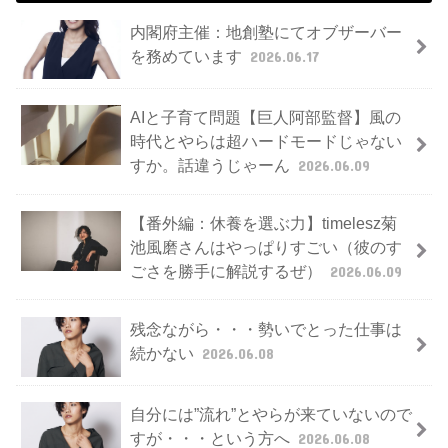
内閣府主催：地創塾にてオブザーバー
を務めています
2026.06.17
AIと子育て問題【巨人阿部監督】風の
時代とやらは超ハードモードじゃない
すか。話違うじゃーん
2026.06.09
【番外編：休養を選ぶ力】timelesz菊
池風磨さんはやっぱりすごい（彼のす
ごさを勝手に解説するぜ）
2026.06.09
残念ながら・・・勢いでとった仕事は
続かない
2026.06.08
自分には”流れ”とやらが来ていないので
すが・・・という方へ
2026.06.08