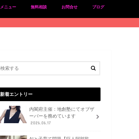
のメニュー
無料相談
お問合せ
ブログ
新着エントリー
内閣府主催：地創塾にてオブザ
ーバーを務めています
2026.06.17