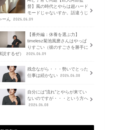
AIと子育て問題【巨人阿部監
督】風の時代とやらは超ハード
モードじゃないすか。話違うじ
ゃーん
2026.06.09
【番外編：休養を選ぶ力】
timelesz菊池風磨さんはやっぱ
りすごい（彼のすごさを勝手に
解説するぜ）
2026.06.09
残念ながら・・・勢いでとった
仕事は続かない
2026.06.08
自分には”流れ”とやらが来てい
ないのですが・・・という方へ
2026.06.08